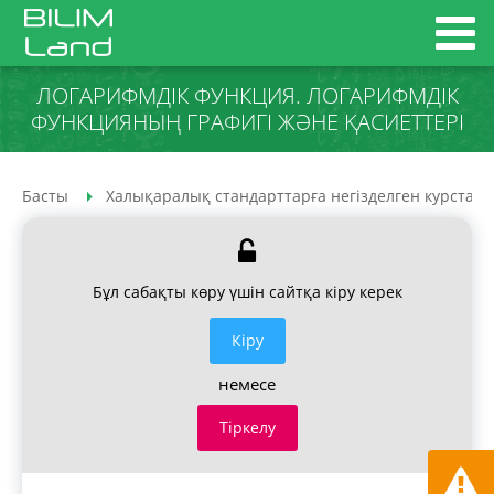
ЛОГАРИФМДІК ФУНКЦИЯ. ЛОГАРИФМДІК
ФУНКЦИЯНЫҢ ГРАФИГІ ЖӘНЕ ҚАСИЕТТЕРІ
Басты
Халықаралық стандарттарға негізделген курстар
Бұл сабақты көру үшін сайтқа кіру керек
Кiру
немесе
Тіркелу