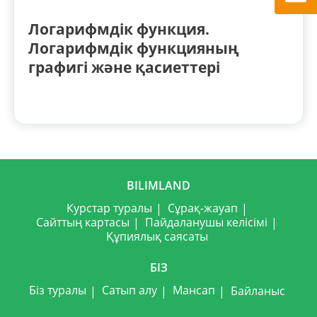
Логарифмдік функция.
Логарифмдік функцияның
графигі және қасиеттері
BILIMLAND
Курстар туралы
Сұрақ-жауап
Сайттың картасы
Пайдаланушы келісімі
Құпиялық саясаты
БІЗ
Біз туралы
Сатып алу
Мансап
Байланыс