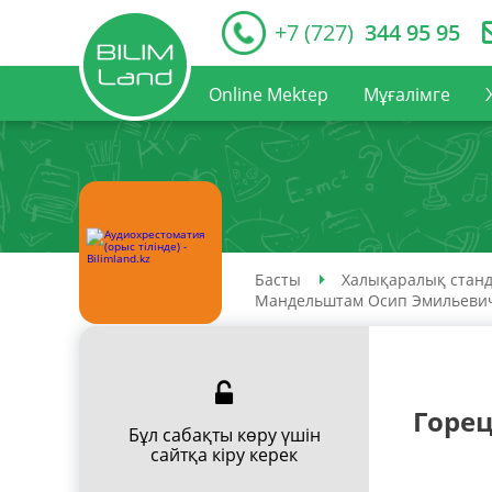
+7 (727)
344 95 95
Online Mektep
Мұғалімге
Басты
Халықаралық станд
Мандельштам Осип Эмильеви
Горе
Бұл сабақты көру үшін
сайтқа кіру керек