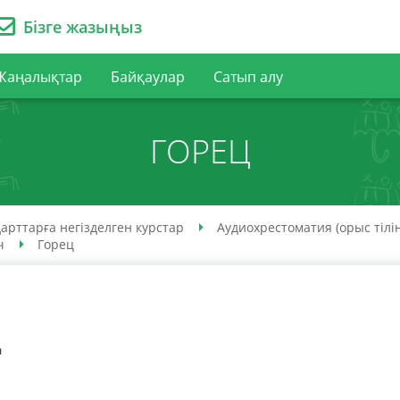
Бізге жазыңыз
Жаңалықтар
Байқаулар
Сатып алу
ГОРЕЦ
арттарға негізделген курстар
Аудио­хрестоматия (орыс тілі
ч
Горец
ц