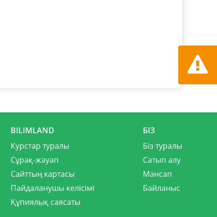
Қате ту
хабарла
BILIMLAND
БІЗ
Курстар туралы
Біз туралы
Сұрақ-жауап
Сатып алу
Сайттың картасы
Мансап
Пайдаланушы келісімі
Байланыс
Құпиялық саясаты