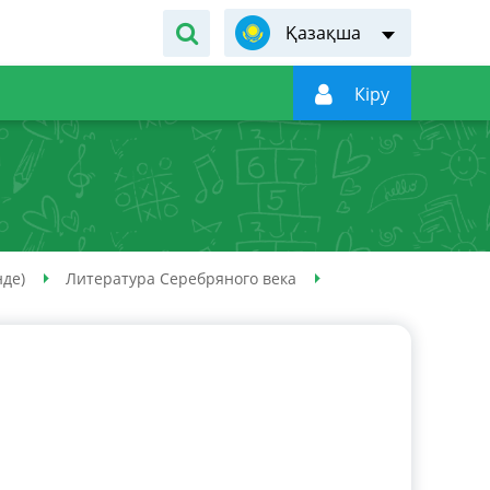
Қазақша

Кiру
нде)
Литература Серебряного века