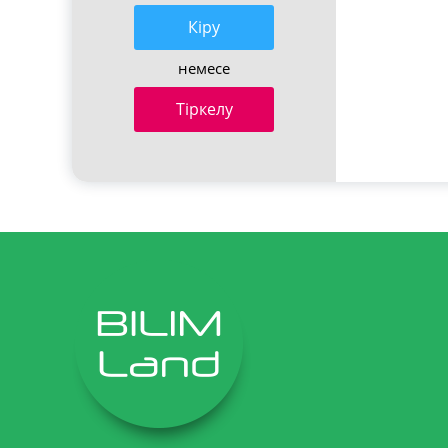
Кiру
немесе
Тіркелу