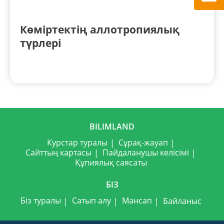
Көміртектің аллотропиялық
түрлері
BILIMLAND
Курстар туралы
Сұрақ-жауап
Сайттың картасы
Пайдаланушы келісімі
Құпиялық саясаты
БІЗ
Біз туралы
Сатып алу
Мансап
Байланыс