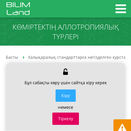
КӨМІРТЕКТІҢ АЛЛОТРОПИЯЛЫҚ
ТҮРЛЕРІ
Басты
Халықаралық стандарттарға негізделген курстар
Бұл сабақты көру үшін сайтқа кіру керек
Кiру
немесе
Тіркелу