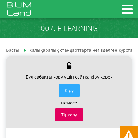
007. E-LEARNING
Басты
Халықаралық стандарттарға негізделген курстар
Бұл сабақты көру үшін сайтқа кіру керек
Кiру
немесе
Тіркелу