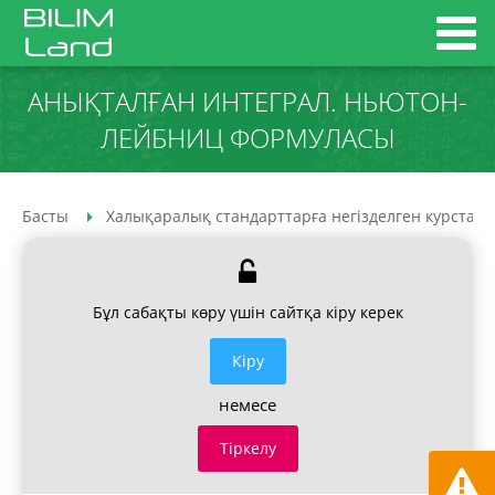
АНЫҚТАЛҒАН ИНТЕГРАЛ. НЬЮТОН-
ЛЕЙБНИЦ ФОРМУЛАСЫ
Басты
Халықаралық стандарттарға негізделген курстар
Бұл сабақты көру үшін сайтқа кіру керек
Кiру
немесе
Тіркелу