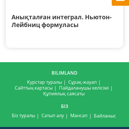
Анықталған интеграл. Ньютон-
Лейбниц формуласы
BILIMLAND
Курстар туралы
Сұрақ-жауап
Сайттың картасы
Пайдаланушы келісімі
Құпиялық саясаты
БІЗ
Біз туралы
Сатып алу
Мансап
Байланыс