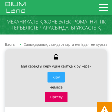
МЕХАНИКАЛЫҚ ЖӘНЕ ЭЛЕКТРОМАГНИТТІК
ТЕРБЕЛІСТЕР АРАСЫНДАҒЫ ҰҚСАСТЫҚ
Басты
Халықаралық стандарттарға негізделген курстар
Бұл сабақты көру үшін сайтқа кіру керек
Кiру
немесе
Тіркелу