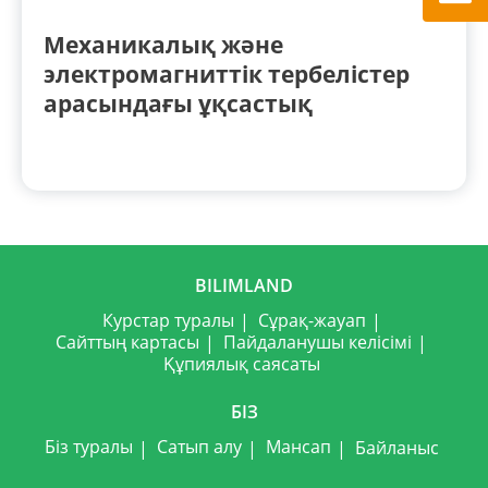
Механикалық және
электромагниттік тербелістер
арасындағы ұқсастық
BILIMLAND
Курстар туралы
Сұрақ-жауап
Сайттың картасы
Пайдаланушы келісімі
Құпиялық саясаты
БІЗ
Біз туралы
Сатып алу
Мансап
Байланыс