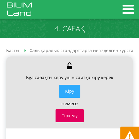
4. САБАҚ
Басты
Халықаралық стандарттарға негізделген курстар
Бұл сабақты көру үшін сайтқа кіру керек
Кiру
немесе
Тіркелу