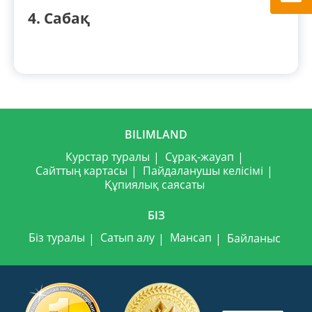
4. Сабақ
BILIMLAND
Курстар туралы
Сұрақ-жауап
Сайттың картасы
Пайдаланушы келісімі
Құпиялық саясаты
БІЗ
Біз туралы
Сатып алу
Мансап
Байланыс