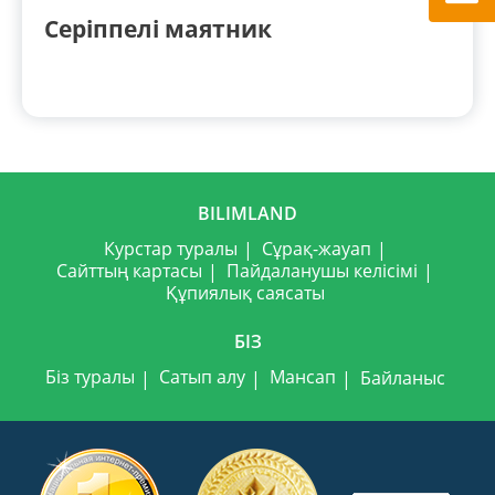
Серіппелі маятник
BILIMLAND
Курстар туралы
Сұрақ-жауап
Сайттың картасы
Пайдаланушы келісімі
Құпиялық саясаты
БІЗ
Біз туралы
Сатып алу
Мансап
Байланыс