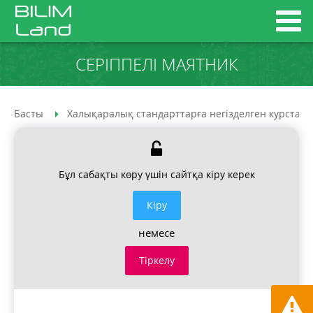
СЕРІППЕЛІ МАЯТНИК
Басты
Халықаралық стандарттарға негізделген курстар
Бұл сабақты көру үшін сайтқа кіру керек
Кiру
немесе
Тіркелу