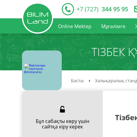
+7 (727)
344 95 95
Online Mektep
Мұғалімге
ТІЗБЕК 
Басты
Халықаралық станд
Тізбе
Бұл сабақты көру үшін
сайтқа кіру керек