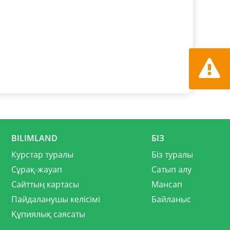
Қате ту
хабарла
BILIMLAND
БІЗ
Курстар туралы
Біз туралы
Сұрақ-жауап
Сатып алу
Сайттың картасы
Мансап
Пайдаланушы келісімі
Байланыс
Құпиялық саясаты