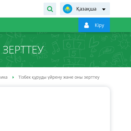
Қазақша

Кiру
 ЗЕРТТЕУ
зика
Тізбек құруды үйрену және оны зерттеу