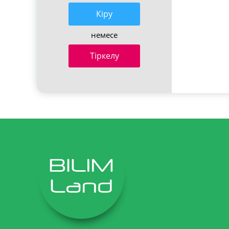
Кiру
немесе
Тіркелу