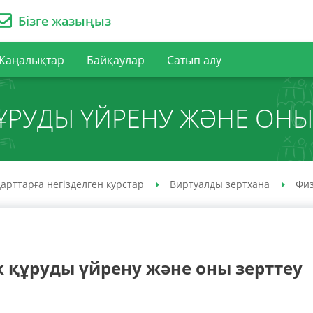
Бізге жазыңыз
Жаңалықтар
Байқаулар
Сатып алу
ҚҰРУДЫ ҮЙРЕНУ ЖӘНЕ ОНЫ
арттарға негізделген курстар
Виртуалды зертхана
Фи
к құруды үйрену және оны зерттеу