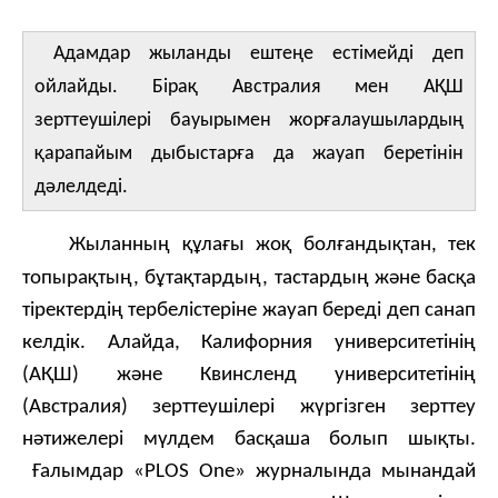
Адамдар жыланды ештеңе естімейді деп
ойлайды. Бірақ Австралия мен АҚШ
зерттеушілері бауырымен жорғалаушылардың
қарапайым дыбыстарға да жауап беретінін
дәлелдеді.
Жыланның құлағы жоқ болғандықтан, тек
топырақтың, бұтақтардың, тастардың және басқа
тіректердің тербелістеріне жауап береді деп санап
келдік. Алайда, Калифорния университетінің
(АҚШ) және Квинсленд университетінің
(Австралия) зерттеушілері жүргізген зерттеу
нәтижелері мүлдем басқаша болып шықты.
Ғалымдар «PLOS One» журналында мынандай