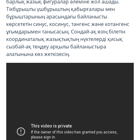
барлық жазық фигуралар әлеміне жол ашады.
Тікбұрышты үшбұрыштың қабырғалары мен
бұрыштарының арасындағы байланысты
көрсететін синус, косинус, тангенс және котангенс
ұғымдарымен танысасың. Сондай-ақ өзің білетін
координаталық жазықтықтың нүктелерді қисық
сызбай-ақ теңдеу арқылы байланыстыра
алатынына көз жеткізесің.