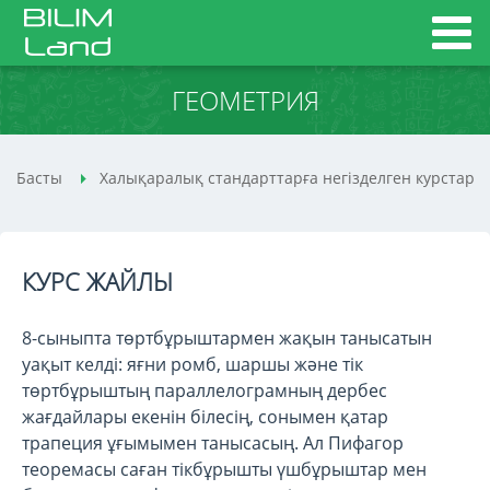
ГЕОМЕТРИЯ
Басты
Халықаралық стандарттарға негізделген курстар
КУРС ЖАЙЛЫ
8-сыныпта төртбұрыштармен жақын танысатын
уақыт келді: яғни ромб, шаршы және тік
төртбұрыштың параллелограмның дербес
жағдайлары екенін білесің, сонымен қатар
трапеция ұғымымен танысасың. Ал Пифагор
теоремасы саған тікбұрышты үшбұрыштар мен