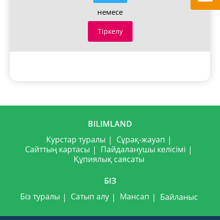
немесе
Тіркелу
BILIMLAND
Курстар туралы
Сұрақ-жауап
Сайттың картасы
Пайдаланушы келісімі
Құпиялық саясаты
БІЗ
Біз туралы
Сатып алу
Мансап
Байланыс