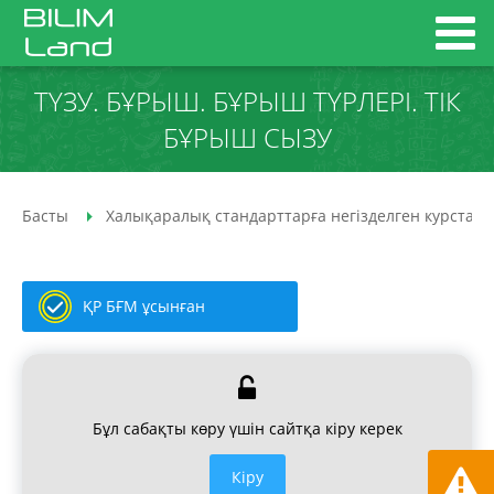
ТҮЗУ. БҰРЫШ. БҰРЫШ ТҮРЛЕРІ. ТІК
БҰРЫШ СЫЗУ
Басты
Халықаралық стандарттарға негізделген курстар
ҚР БҒМ ұсынған
Бұл сабақты көру үшін сайтқа кіру керек
Кiру