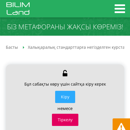
БІЗ МЕТАФОРАНЫ ЖАҚСЫ КӨРЕМІЗ!
Басты
Халықаралық стандарттарға негізделген курстар
Бұл сабақты көру үшін сайтқа кіру керек
Кiру
немесе
Тіркелу