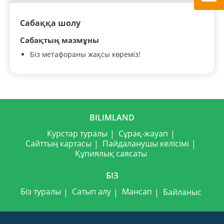
Сабаққа шолу
Сабақтың мазмұны
Біз метафораны жақсы көреміз!
BILIMLAND
Курстар туралы
Сұрақ-жауап
Сайттың картасы
Пайдаланушы келісімі
Құпиялық саясаты
БІЗ
Біз туралы
Сатып алу
Мансап
Байланыс