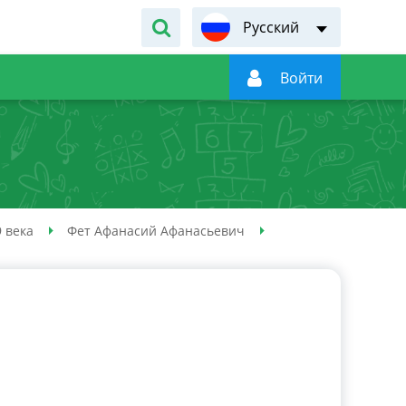
Русский

Войти
 века
Фет Афанасий Афанасьевич