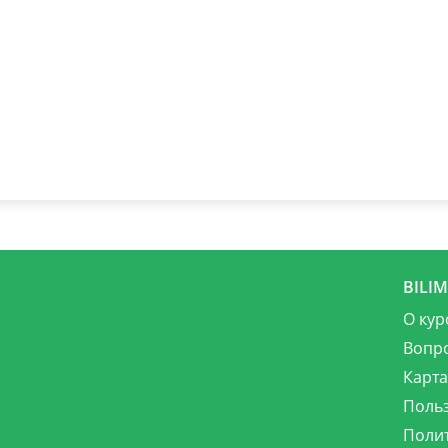
BILI
О кур
Вопр
Карта
Поль
Поли