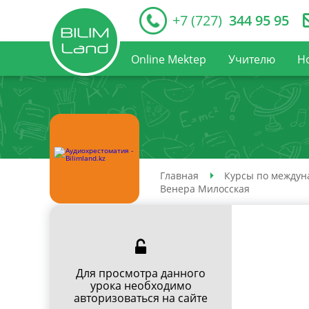
+7 (727)
344 95 95
Online Mektep
Учителю
Н
Главная
Курсы по междун
Венера Милосская
Для просмотра данного
урока необходимо
авторизоваться на сайте