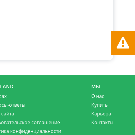
Сообщит
MLAND
МЫ
сах
О нас
осы-ответы
Купить
 сайта
Карьера
зовательское соглашение
Контакты
тика конфиденциальности