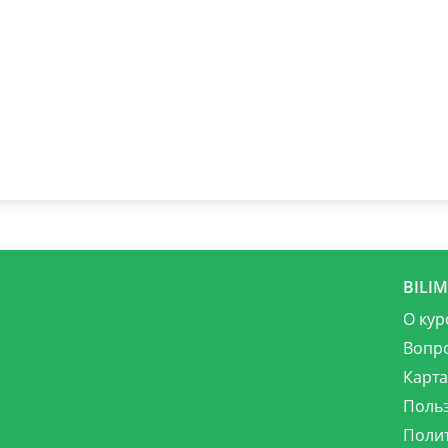
BILI
О кур
Вопр
Карта
Поль
Поли