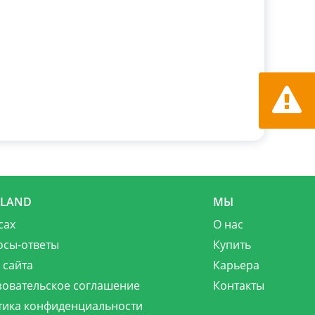
Сообщит
MLAND
МЫ
сах
О нас
осы-ответы
Купить
 сайта
Карьера
зовательское соглашение
Контакты
тика конфиденциальности