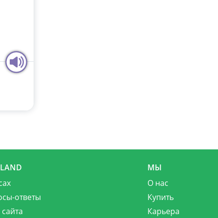
MLAND
МЫ
сах
О нас
осы-ответы
Купить
 сайта
Карьера