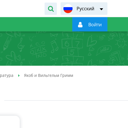
Русский

Войти
ратура
Якоб и Вильгельм Гримм