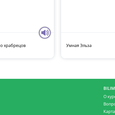
о храбрецов
Умная Эльза
BILI
О кур
Вопр
Карта