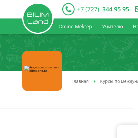
+7 (727)
344 95 95
Online Mektep
Учителю
Н
Главная
Курсы по междун