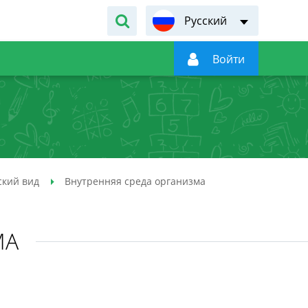
Русский

Войти
ский вид
Внутренняя среда организма
МА