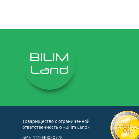
Товарищество с ограниченной
ответственностью «Bilim Land»
БИН 141040020778