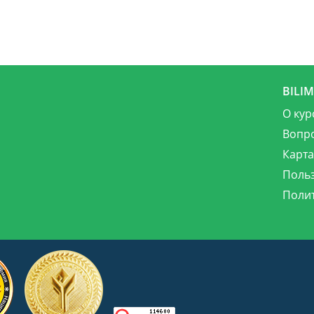
BILI
О кур
Вопр
Карта
Поль
Поли