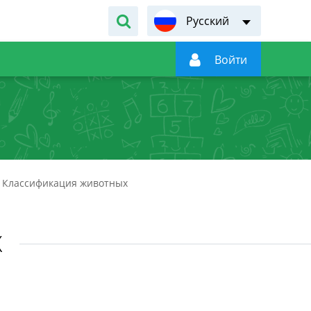
Русский

Войти
Классификация животных
Х