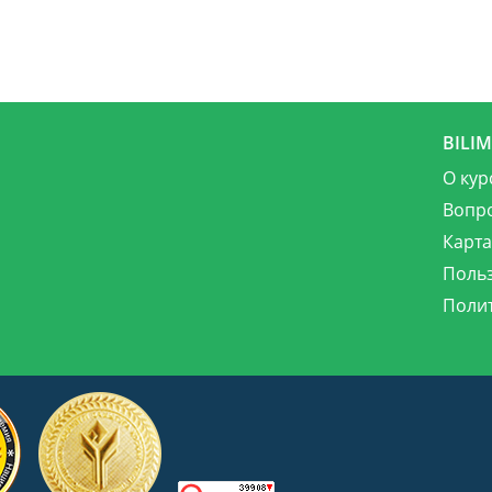
BILI
О кур
Вопр
Карта
Поль
Поли