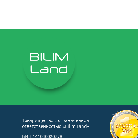
Товарищество с ограниченной
ответственностью «Bilim Land»
БИН 141040020778