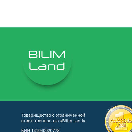
Товарищество с ограниченной
ответственностью «Bilim Land»
БИН 141040020778