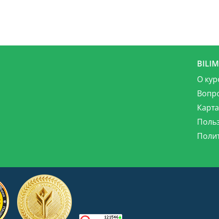
BILI
О кур
Вопр
Карта
Поль
Поли