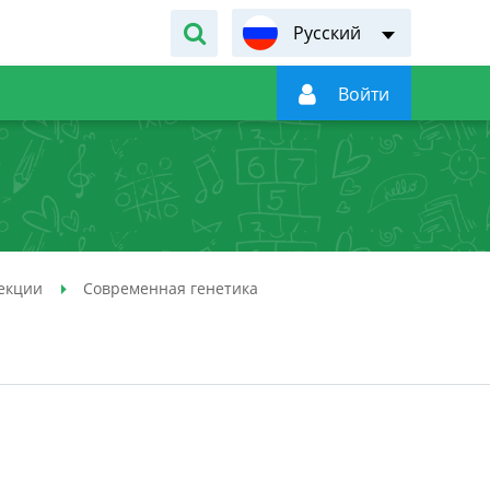
Русский

Войти
екции
Современная генетика