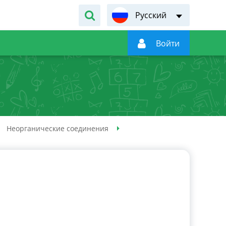
Русский

Войти
Неорганические соединения