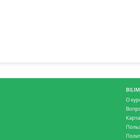
BILI
О кур
Вопр
Карта
Поль
Поли