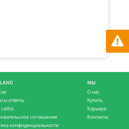
Сообщит
MLAND
МЫ
сах
О нас
осы-ответы
Купить
 сайта
Карьера
зовательское соглашение
Контакты
тика конфиденциальности