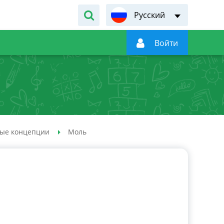
Русский

Войти
ые концепции
Моль