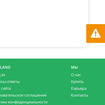
Сообщит
MLAND
МЫ
сах
О нас
осы-ответы
Купить
 сайта
Карьера
зовательское соглашение
Контакты
тика конфиденциальности