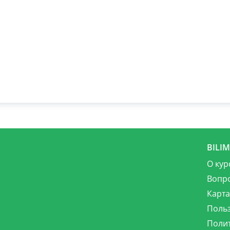
BILI
О кур
Вопр
Карта
Поль
Поли