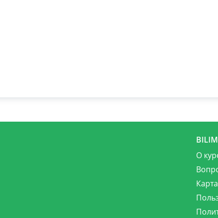
BILI
О кур
Вопр
Карта
Поль
Поли