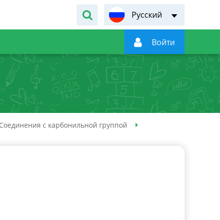
Русский

Войти
Соединения с карбонильной группой