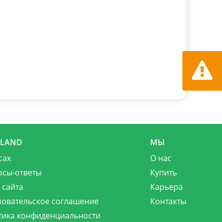
Сообщит
MLAND
МЫ
сах
О нас
осы-ответы
Купить
 сайта
Карьера
зовательское соглашение
Контакты
тика конфиденциальности