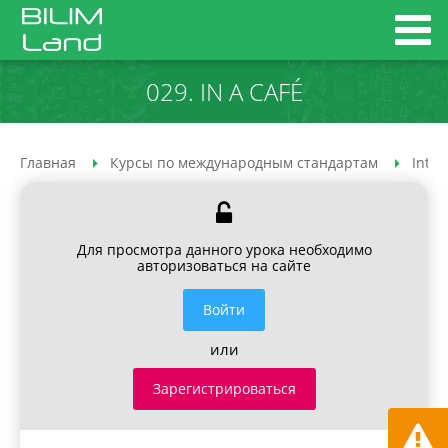
029. IN A CAFÉ
Главная
Курсы по международным стандартам
Inter
Для просмотра данного урока необходимо
авторизоваться на сайте
Войти
или
Зарегистрироваться