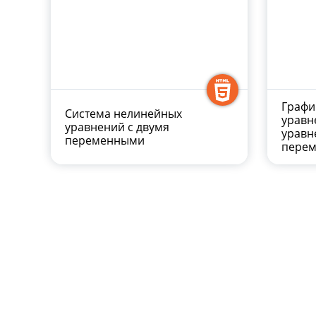
Графи
Система нелинейных
уравн
уравнений с двумя
уравн
переменными
пере