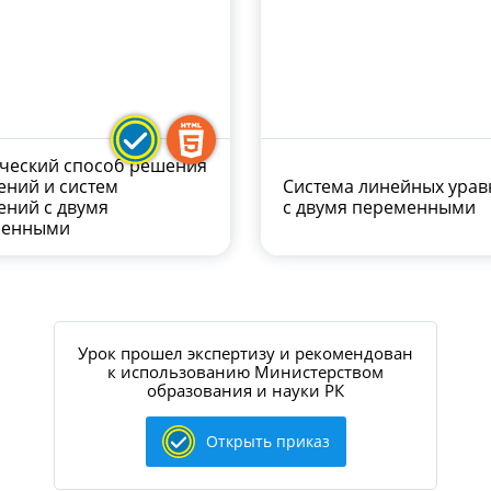
ческий способ решения
ений и систем
Система линейных ура
ений с двумя
с двумя переменными
менными
Урок прошел экспертизу и рекомендован
к использованию Министерством
образования и науки РК
Открыть приказ