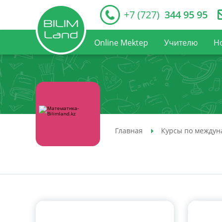
+7 (727)
344 95 95
Online Mektep
Учителю
Н
Главная
Курсы по междун