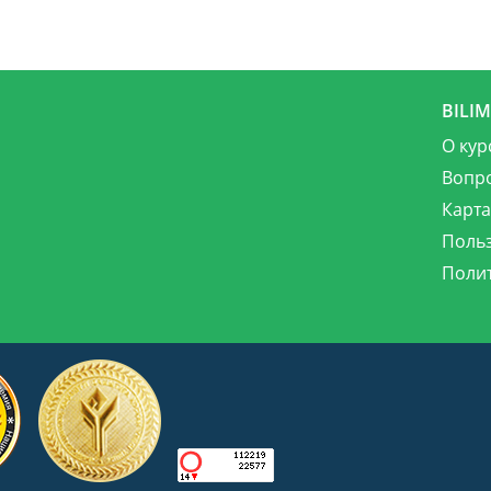
BILI
О кур
Вопр
Карта
Поль
Поли