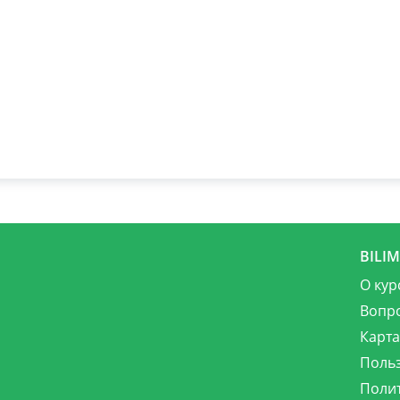
BILI
О кур
Вопр
Карта
Поль
Поли