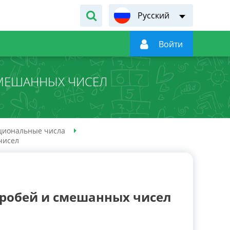
Русский

Войти
МЕШАННЫХ ЧИСЕЛ
циональные числа
чисел
робей и смешанных чисел