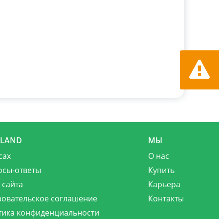
Сообщит
MLAND
МЫ
сах
О нас
осы-ответы
Купить
 сайта
Карьера
зовательское соглашение
Контакты
тика конфиденциальности