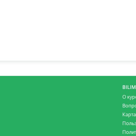
BILI
О кур
Вопр
Карта
Поль
Поли