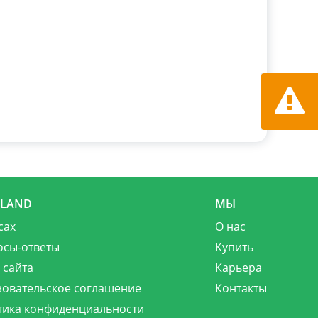
Сообщит
MLAND
МЫ
сах
О нас
осы-ответы
Купить
 сайта
Карьера
зовательское соглашение
Контакты
тика конфиденциальности