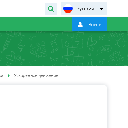
Русский

Войти
ка
Ускоренное движение