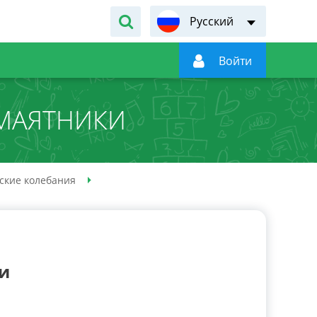
Русский

Войти
МАЯТНИКИ
ские колебания
и