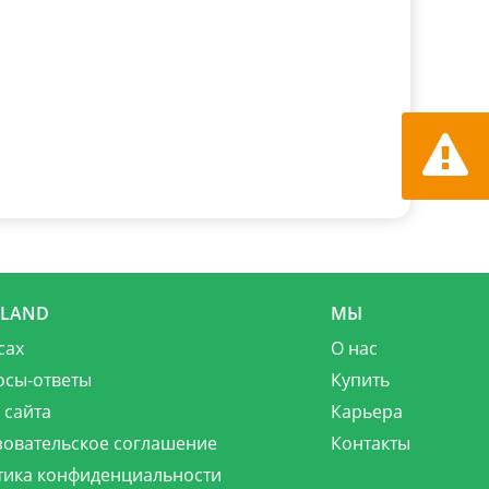
Сообщит
MLAND
МЫ
сах
О нас
осы-ответы
Купить
 сайта
Карьера
зовательское соглашение
Контакты
тика конфиденциальности