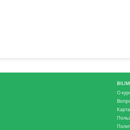
BILI
О кур
Вопр
Карта
Поль
Поли