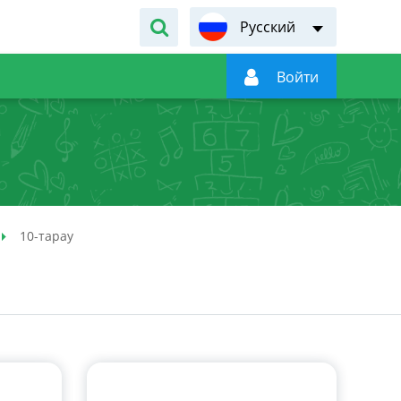
Русский

Войти
10-тарау