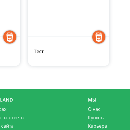
Тест
MLAND
МЫ
сах
О нас
осы-ответы
Купить
 сайта
Карьера