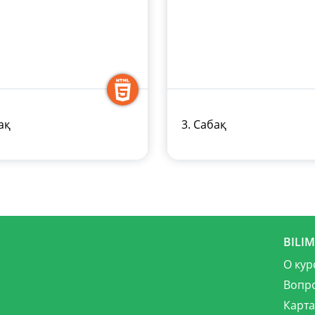
ақ
3. Сабақ
BILI
О кур
Вопр
Карта