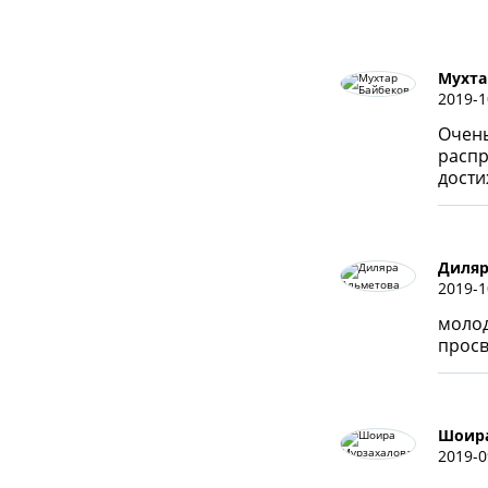
Мухта
2019-1
Очень
распр
дости
Диляр
2019-1
молод
прос
Шоира
2019-0