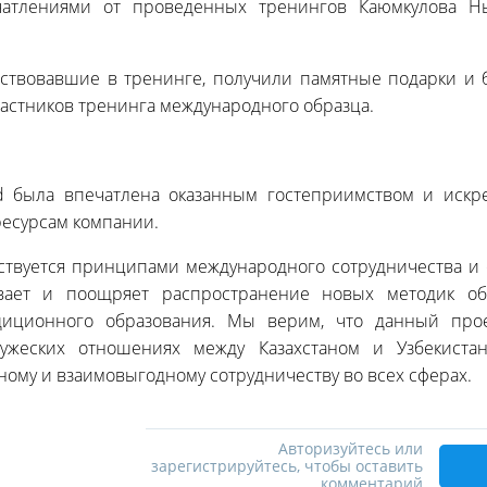
чатлениями от проведенных тренингов Каюмкулова Ны
частвовавшие в тренинге, получили памятные подарки и
астников тренинга международного образца.
nd была впечатлена оказанным гостеприимством и иск
ресурсам компании.
дствуется принципами международного сотрудничества и
вает и поощряет распространение новых методик об
диционного образования. Мы верим, что данный прое
ружеских отношениях между Казахстаном и Узбекиста
ному и взаимовыгодному сотрудничеству во всех сферах.
Авторизуйтесь или
зарегистрируйтесь, чтобы оставить
комментарий