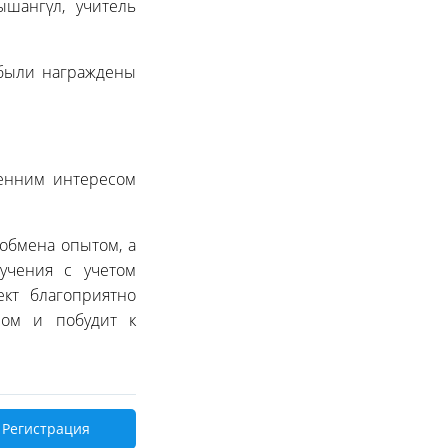
шангүл, учитель
 были награждены
ренним интересом
 обмена опытом, а
учения с учетом
кт благоприятно
ном и побудит к
Регистрация