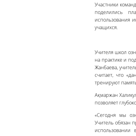
Участники команд
поделились пл
использования и
учащихся.
Учителя школ озн
на практике и по
Жанбаева, учите
считает, что «д
тренируют память
Ақмаржан Халикул
позволяет глубок
«Сегодня мы оз
Учитель обязан п
использовании 