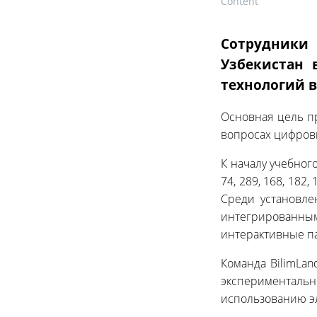
Сотрудники
Узбекистан 
технологий в
Основная цель пр
вопросах цифровы
К началу учебно
74, 289, 168, 182
Среди установле
интегрированными
интерактивные па
Команда BilimLan
эксперименталь
использованию э