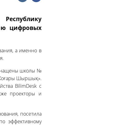
 Республику
нию цифровых
вания, а именно в
я.
оснащены школы №
а «Жоғары Шыршық».
ства BilimDesk с
также проекторы и
зования, посетила
по эффективному