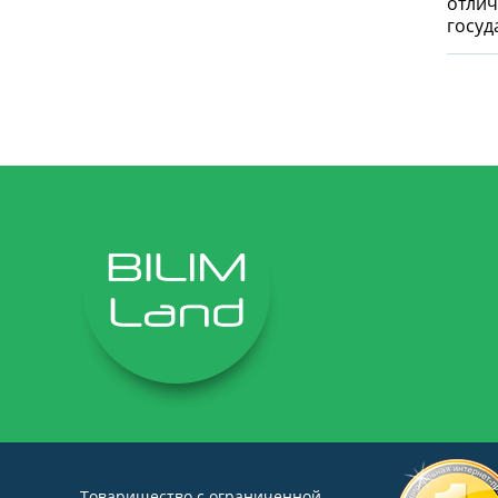
отлич
госуд
Товарищество с ограниченной