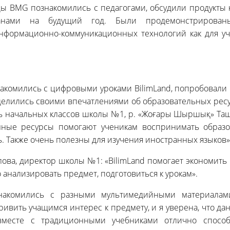
ы BMG познакомились с педагогами, обсудили продукты 
анами на будущий год. Были продемонстрирован
нформационно-коммуникационных технологий как для учи
акомились с цифровыми уроками BilimLand, попробовали
делились своими впечатлениями об образовательных ресу
ль начальных классов школы №1, р. «Жоғары Шыршық» Таш
анные ресурсы помогают ученикам воспринимать образо
. Также очень полезны для изучения иностранных языков»
ова, директор школы №1: «BilimLand помогает экономить
о анализировать предмет, подготовиться к урокам».
накомились с разными мультимедийными материалам
ривить учащимся интерес к предмету, и я уверена, что д
вместе с традиционными учебниками отлично способс