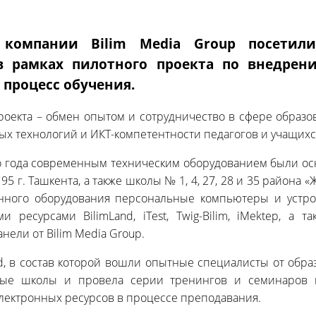
 компании Bilim Media Group посетили
в рамках пилотного проекта по внедре
 процесс обучения.
оекта – обмен опытом и сотрудничество в сфере образо
х технологий и ИКТ-компетентности педагогов и учащихс
го года современным техническим оборудованием были 
, 195 г. Ташкента, а также школы № 1, 4, 27, 28 и 35 район
нного оборудования персональные компьютеры и устрой
 ресурсами BilimLand, iTest, Twig-Bilim, iMektep, а 
нели от Bilim Media Group.
d, в состав которой вошли опытные специалисты от обра
ные школы и провела серии тренингов и семинаров 
лектронных ресурсов в процессе преподавания.