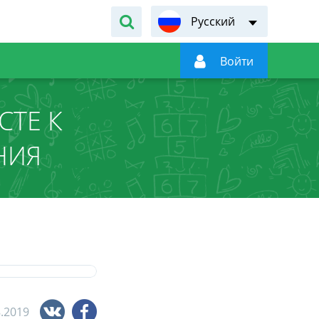
Русский

Войти
СТЕ К
НИЯ
8.2019