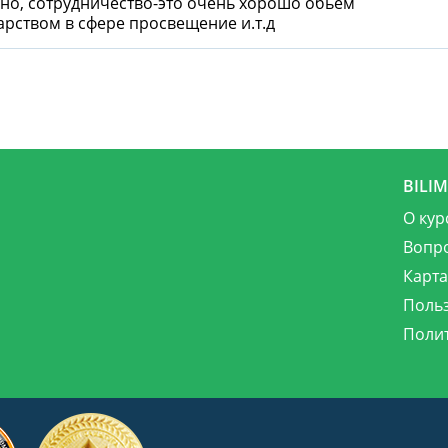
но, сотрудничество-это очень хорошо обьем
арством в сфере просвещение и.т.д
BILI
О кур
Вопр
Карта
Поль
Поли