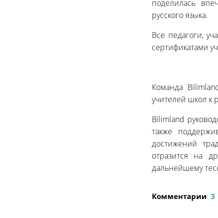
поделилась впе
русского языка.
Все педагоги, у
сертификатами уч
Команда Bilimla
учителей школ к 
Bilimland руково
также поддержи
достижений тра
отразится на д
дальнейшему тес
Комментарии
3