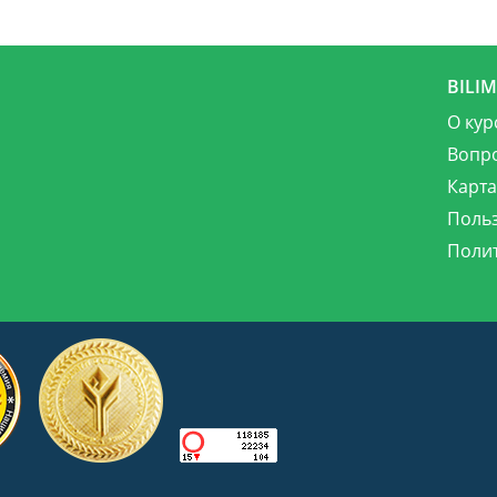
BILI
О кур
Вопр
Карта
Поль
Поли