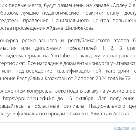
ших первые места, будут размещены на канале «Өрлеу біл
образом, лучшие педагогические практики станут дост
дседатель правления Национального центра повышен
рства просвещения Айдана Шилибекова.
конкурса регионального и республиканского этапов б
 участия или дипломами победителей 1, 2, 3 сте
й видеоматериал на YouTube по каждому из направлен
ртификат. Все наградные документы конкурса учитывают
или подтверждение квалификационной категории с
ения Республики Казахстан от 2 апреля 2024 года № 72.
оложением конкурса, а также подать заявку на участие в р
https://ppi.orleu-edu.kz до 15 октября. Для получени
ращайтесь в областные филиалы Национального це
леу» и филиалы по городам Шымкент, Алматы и Астана.
Ссылка на