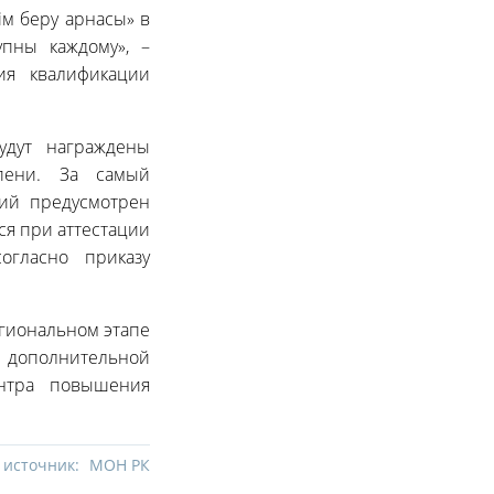
ім беру арнасы» в
упны каждому», –
ия квалификации
удут награждены
пени. За самый
ий предусмотрен
ся при аттестации
огласно приказу
егиональном этапе
я дополнительной
нтра повышения
 источник:
МОН РК