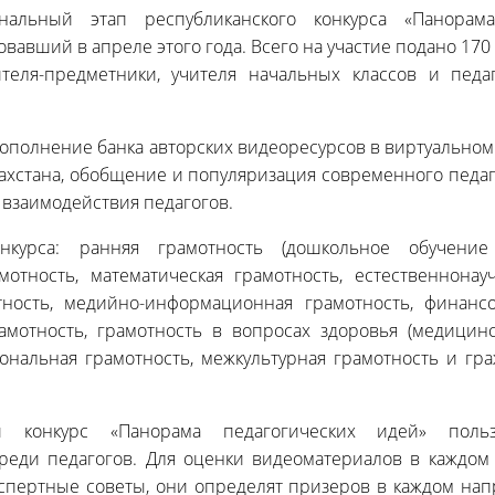
нальный этап республиканского конкурса «Панорама
овавший в апреле этого года. Всего на участие подано 170
теля-предметники, учителя начальных классов и пед
пополнение банка авторских видеоресурсов в виртуально
ахстана, обобщение и популяризация современного педа
 взаимодействия педагогов.
нкурса: ранняя грамотность (дошкольное обучение
мотность, математическая грамотность, естественнонау
ность, медийно-информационная грамотность, финансо
амотность, грамотность в вопросах здоровья (медицинс
ональная грамотность, межкультурная грамотность и гра
ий конкурс «Панорама педагогических идей» поль
реди педагогов. Для оценки видеоматериалов в каждом
спертные советы, они определят призеров в каждом нап