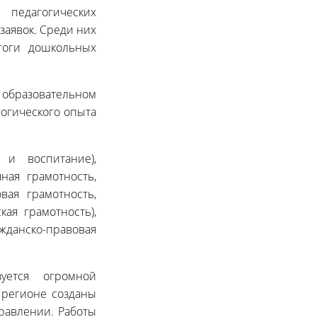
 педагогических
 заявок. Среди них
агоги дошкольных
м образовательном
гогического опыта
 и воспитание),
чная грамотность,
вая грамотность,
кая грамотность),
жданско-правовая
зуется огромной
 регионе созданы
равлении. Работы