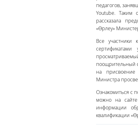
педагогов, заняв
Youtube. Таким 
рассказала пре
«Өрлеу» Министе
Все участники 
сертификатами
просматриваемы
поощрительный се
на присвоение 
Министра просвещ
Ознакомиться с п
можно на сайте 
информации об
квалификации «Өр