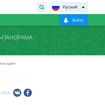
Русский

Войти
 «ПАНОРАМА
ких идей»
6.2024