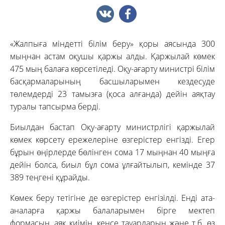
«Жалпыға міндетті білім беру» қоры аясында 300
мыңнан астам оқушы қаржы алды. Қаржылай көмек
475 мың балаға көрсетіледі. Оқу-ағарту министрі білім
басқармаларының басшыларымен кездесуде
төлемдерді 23 тамызға (қоса алғанда) дейін аяқтау
туралы тапсырма берді.
Биылдан бастап Оқу-ағарту министрлігі қаржылай
көмек көрсету ережелеріне өзгерістер енгізді. Егер
бұрын өңірлерде бөлінген сома 17 мыңнан 40 мыңға
дейін болса, биыл бұл сома ұлғайтылып, кемінде 37
389 теңгені құрайды.
Көмек беру тетігіне де өзгерістер енгізілді. Енді ата-
аналарға қаржы балаларымен бірге мектеп
формасын, аяқ киімін, кеңсе тауарларын және т.б. өз