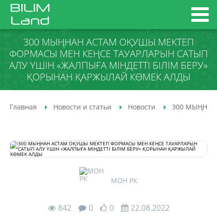
300 МЫҢНАН АСТАМ ОҚУШЫ МЕКТЕП
ФОРМАСЫ МЕН КЕҢСЕ ТАУАРЛАРЫН САТЫП
АЛУ ҮШІН «ЖАЛПЫҒА МІНДЕТТІ БІЛІМ БЕРУ»
ҚОРЫНАН ҚАРЖЫЛАЙ КӨМЕК АЛДЫ
Главная
Новости и статьи
Новости
300 МЫҢНАН
МОН РК
842
0
0
22.08.2022