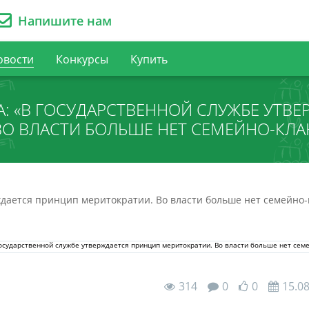
Напишите нам
овости
Конкурсы
Купить
А: «В ГОСУДАРСТВЕННОЙ СЛУЖБЕ УТВ
ВО ВЛАСТИ БОЛЬШЕ НЕТ СЕМЕЙНО-КЛ
рждается принцип меритократии. Во власти больше нет семейно
314
0
0
15.0