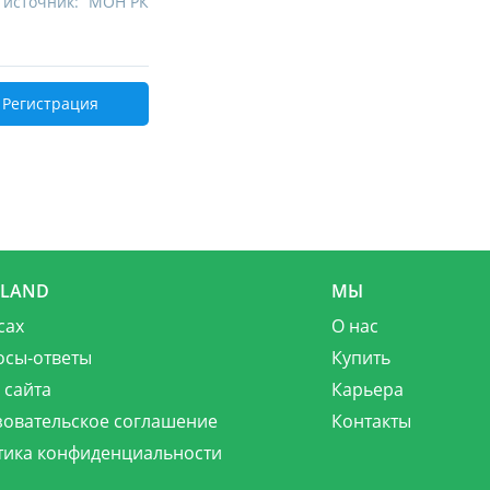
 источник:
МОН РК
Регистрация
MLAND
МЫ
сах
О нас
осы-ответы
Купить
 сайта
Карьера
зовательское соглашение
Контакты
тика конфиденциальности