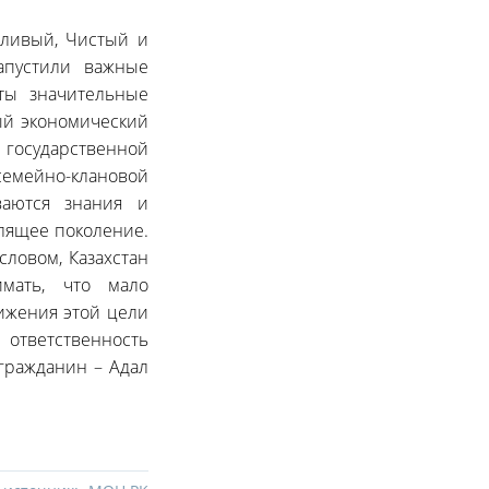
дливый, Чистый и
апустили важные
ты значительные
ый экономический
 государственной
емейно-клановой
аются знания и
лящее поколение.
ловом, Казахстан
имать, что мало
тижения этой цели
 ответственность
 гражданин – Адал