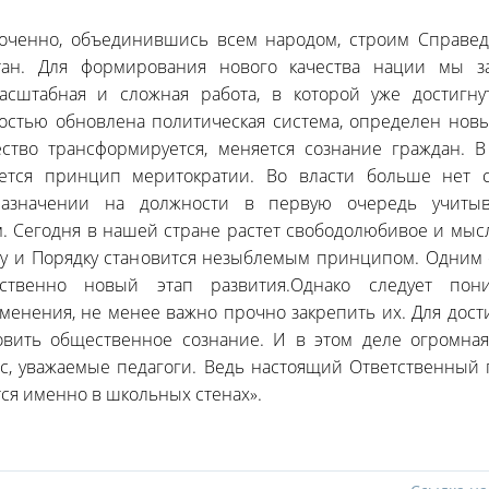
оченно, объединившись всем народом, строим Справе
тан. Для формирования нового качества нации мы з
асштабная и сложная работа, в которой уже достигну
ностью обновлена политическая система, определен нов
ство трансформируется, меняется сознание граждан. В
ается принцип меритократии. Во власти больше нет с
назначении на должности в первую очередь учитыв
. Сегодня в нашей стране растет свободолюбивое и мыс
ну и Порядку становится незыблемым принципом. Одним с
ственно новый этап развития.Однако следует пон
менения, не менее важно прочно закрепить их. Для дос
вить общественное сознание. И в этом деле огромная
ас, уважаемые педагоги. Ведь настоящий Ответственный
ся именно в школьных стенах».