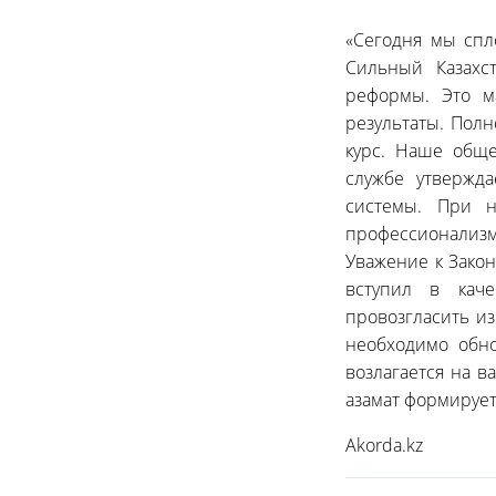
«Сегодня мы спл
Сильный Казахс
реформы. Это м
результаты. Пол
курс. Наше обще
службе утвержд
системы. При 
профессионализм
Уважение к Зако
вступил в каче
провозгласить из
необходимо обно
возлагается на в
азамат формирует
Akorda.kz