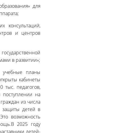
бразования» для
ппарата;
их консультаций,
ентров и центров
 государственной
мами в развитии»;
е учебные планы
открыты кабинеты
 тыс. педагогов,
 поступлении на
 граждан из числа
я защиты детей в
 Это возможность
ощь.В 2025 году
наставники детей-