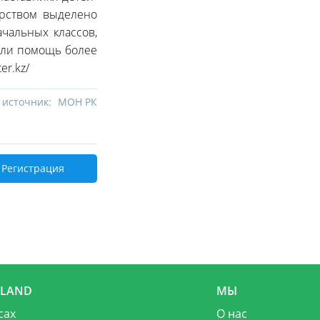
арством выделено
чальных классов,
али помощь более
er.kz/
 источник:
МОН РК
Регистрация
MLAND
МЫ
сах
О нас