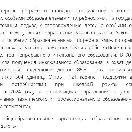
первые разработан стандарт специальной психолого
 с особыми образовательными потребностями. На госуда
истемный подход к сопровождению детей с особыми о
на всех уровнях образования.Разрабатывается Закон
 с особыми образовательными потребностями», которы
е механизмы сопровождения семьи и ребенка.Ведется ра
центра непрерывного инклюзивного образования. В 90
 для получения инклюзивного образования, а охват д
гогической поддержкой достиг 85%. Сеть специаль
стигла 504 единиц. Открыт 121 кабинет поддержки 
ными потребностями при школах.В рамках сове
ва в 2024 году в организациях образования:на уров
учения, технического и профессионального образования
а-ассистента»;
общеобразовательных организаций образования вн
дагога»;