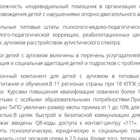
должность «индивидуальный помощник в организации о
ровождения детей с нарушениями опорно-двигательного а
льные типовые штаты психолого-медико-педагогическ
лого-педагогической коррекции, реабилитационных ц
с аутизмом расстройством аутистического спектра;
и детей с аутизмом включены в перечень услугодателей
ация и социальная адаптация детей и подростков с пробле
ионный компонент для детей с аутизмом в типовы
питания и обучения.В 11 регионах страны при 18 КППК 
и. Курсами повышения квалификации охвачено более 10
етьми с особыми образовательными потребностями.При
ции ТиПО увеличен размер квоты приема от 1 до 10% для
стью.В целях быстрой и безопасной коммуникации дл
жах введены QR-коды доступа к контакт-центру «111».
ить психологическую, юридическую и социальную пом
ичить штат органов опеки в 2,5 раза. Кроме того, теперь 