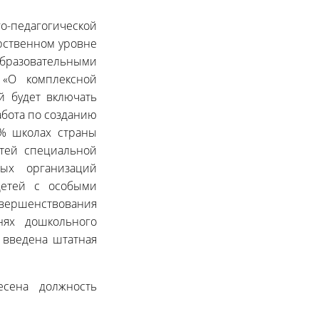
-педагогической
рственном уровне
бразовательными
 «О комплексной
й будет включать
бота по созданию
% школах страны
етей специальной
ных организаций
детей с особыми
ршенствования
нях дошкольного
 введена штатная
есена должность