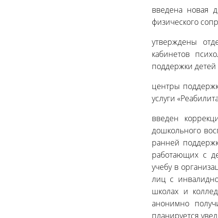
введена новая 
физического соп
утверждены отде
кабинетов психо
поддержки детей 
центры поддержк
услуги «Реабилит
введен коррекц
дошкольного вос
ранней поддержк
работающих с д
учебу в организа
лиц с инвалидно
школах и коллед
анонимно получ
планируется увел