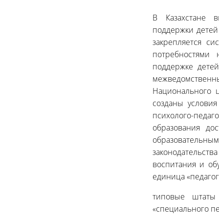
В Казахстане в
поддержки детей
закрепляется с
потребностями 
поддержке детей
межведомственны
Национального 
созданы условия
психолого-педа
образования до
образователь
законодательст
воспитания и об
единица «педагог
типовые штаты 
«специального пе