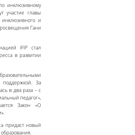
по инклюзивному
ут участие главы
 инклюзивного и
просвещения Гани
ацией IFIP стал
ресса в развитии
разовательными
 поддержкой. За
сь в два раза – с
иальный педагог»,
ается Закон «О
».
са придаст новый
 образования.