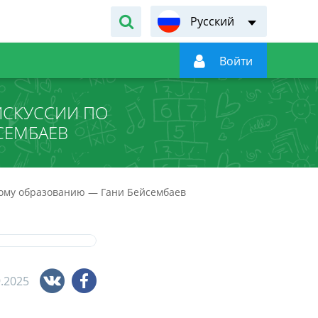
Русский

Войти
ИСКУССИИ ПО
СЕМБАЕВ
ному образованию — Гани Бейсембаев
9.2025