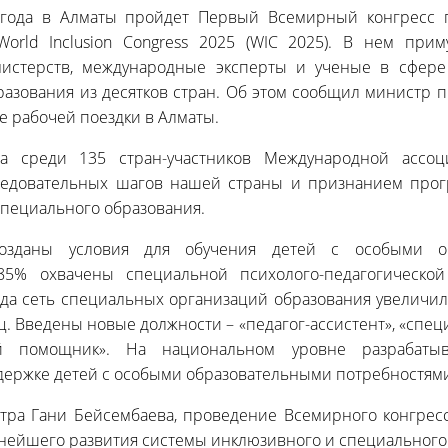
о года в Алматы пройдет Первый Всемирный конгресс 
orld Inclusion Congress 2025 (WIC 2025). В нем прим
истерств, международные эксперты и ученые в сфере
разования из десятков стран. Об этом сообщил министр 
е рабочей поездки в Алматы.
на среди 135 стран-участников Международной ассоци
ледовательных шагов нашей страны и признанием прог
специального образования.
зданы условия для обучения детей с особыми об
 85% охвачены специальной психолого-педагогической
да сеть специальных организаций образования увеличила
ц. Введены новые должности – «педагог-ассистент», «спец
ый помощник». На национальном уровне разрабатыв
держке детей с особыми образовательными потребностями
тра Гани Бейсембаева, проведение Всемирного конгрес
нейшего развития системы инклюзивного и специального