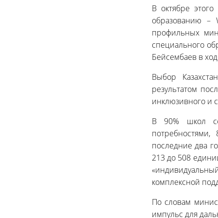
В октябре этог
образованию – W
профильных мин
специального об
Бейсембаев в ход
Выбор Казахста
результатом пос
инклюзивного и 
В 90% школ со
потребностями,
последние два го
213 до 508 едини
«индивидуальн
комплексной под
По словам минис
импульс для даль