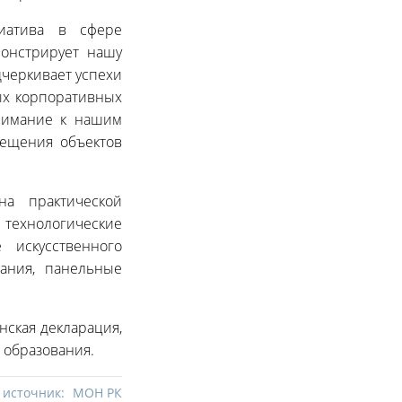
циатива в сфере
монстрирует нашу
черкивает успехи
ых корпоративных
внимание к нашим
сещения объектов
на практической
технологические
 искусственного
ания, панельные
нская декларация,
 образования.
 источник:
МОН РК