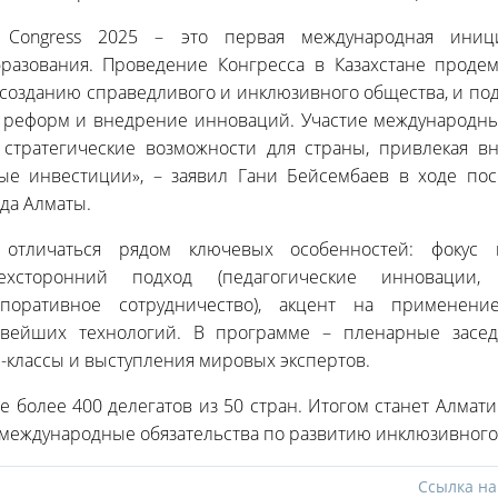
on Congress 2025 – это первая международная ини
разования. Проведение Конгресса в Казахстане проде
созданию справедливого и инклюзивного общества, и под
 реформ и внедрение инноваций. Участие международн
 стратегические возможности для страны, привлекая 
ые инвестиции», – заявил Гани Бейсембаев в ходе по
да Алматы.
 отличаться рядом ключевых особенностей: фокус 
ехсторонний подход (педагогические инновации, 
рпоративное сотрудничество), акцент на применение
овейших технологий. В программе – пленарные засед
р-классы и выступления мировых экспертов.
е более 400 делегатов из 50 стран. Итогом станет Алмати
 международные обязательства по развитию инклюзивного
Ссылка на