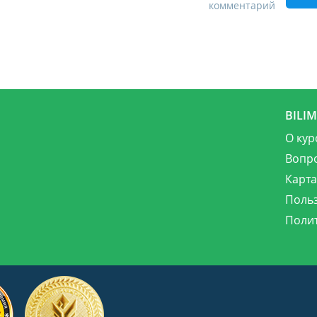
комментарий
BILI
О кур
Вопр
Карта
Поль
Поли