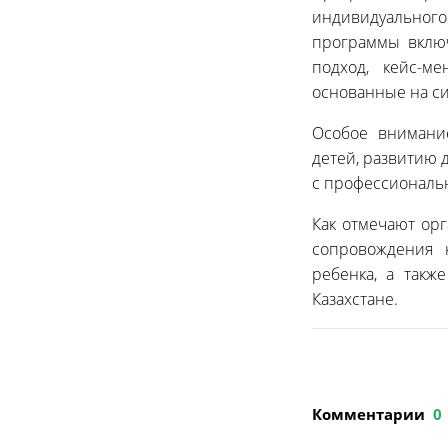
индивидуальног
программы вклю
подход, кейс-м
основанные на си
Особое внимани
детей, развитию 
с профессионал
Как отмечают ор
сопровождения 
ребенка, а такж
Казахстане.
Комментарии
0