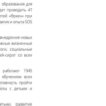
й образования для
дет проводить 47
етей «Өркен» при
ктик и опыта SOS
 внедрение новых
ложные жизненные
логи, социальные
ей-сирот со всех
 работают 1945
ь обучением всех
отовность пройти
боты с детьми и
тьми, развитие