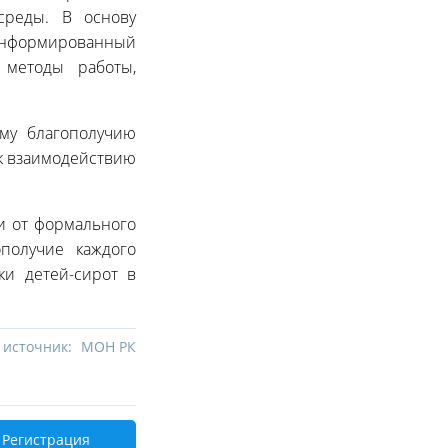
среды. В основу
информированный
 методы работы,
му благополучию
 к взаимодействию
и от формального
получие каждого
ки детей-сирот в
 источник:
МОН РК
Регистрация