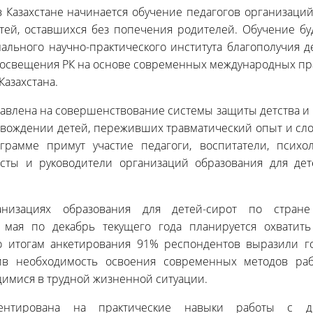
в Казахстане начинается обучение педагогов организаци
етей, оставшихся без попечения родителей. Обучение бу
ального научно-практического института благополучия д
освещения РК на основе современных международных пра
Казахстана.
авлена на совершенствование системы защиты детства и
овождении детей, переживших травматический опыт и с
грамме примут участие педагоги, воспитатели, психо
исты и руководители организаций образования для дет
анизациях образования для детей-сирот по стране
 мая по декабрь текущего года планируется охватит
о итогам анкетирования 91% респондентов выразили г
тив необходимость освоения современных методов ра
имися в трудной жизненной ситуации.
ентирована на практические навыки работы с де