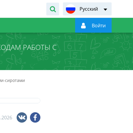
Русский

Войти
ХОДАМ РАБОТЫ С
ми-сиротами
5.2026