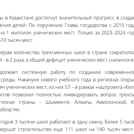
ы в Казахстане достигнут значительный прогресс в соз
ения детей. По поручению Главы государства с 2019 го
на 1 миллион ученических мест. Только за 2023–2024 го
10 тысяч мест.
ерам количество трехсменных школ в стране сократилос
- в 2 раза, а общий дефицит ученических мест снизился в 
одолжает системную работу по созданию современно
 среды. Накануне нового учебного года в регионах откр
ч ученических мест, из них 57 – в рамках нацпроекта «Кел
ктов позволил полностью ликвидировать вопрос трехс
ионах страны – Шымкенте, Алматы, Акмолинской, К
областях.
егодня 3 тысячи школ работают в одну смену, более 5 тыс
авершат строительство еще 111 школ на 140 тысяч мест.