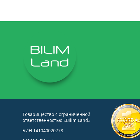
Товарищество с ограниченной
ответственностью «Bilim Land»
БИН 141040020778