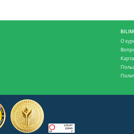
BILI
О кур
Вопр
Карта
Поль
Поли