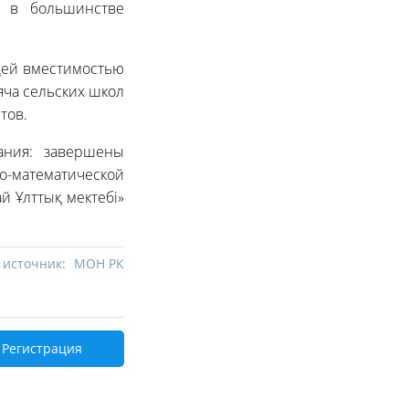
е в большинстве
бщей вместимостью
яча сельских школ
тов.
ания: завершены
ко-математической
й Ұлттық мектебі»
 источник:
МОН РК
Регистрация