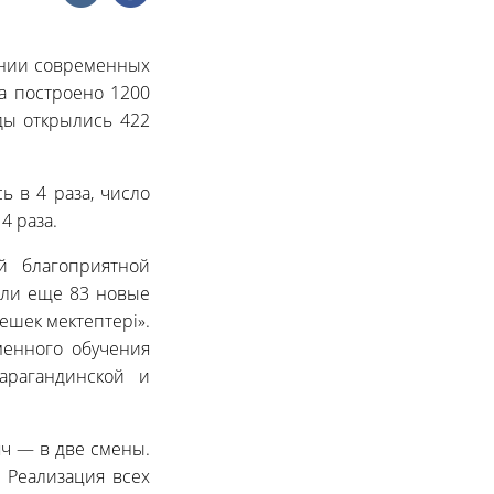
дании современных
да построено 1200
ды открылись 422
ь в 4 раза, число
4 раза.
й благоприятной
ыли еще 83 новые
ешек мектептері».
менного обучения
арагандинской и
яч — в две смены.
 Реализация всех