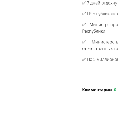
✅ 7 дней отдохну
✅ I Республиканс
✅ Министр прос
Республики
✅ Министерств
отечественных т
✅ По 5 миллионо
Комментарии
0