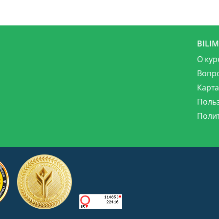
BILI
О кур
Вопр
Карта
Поль
Поли