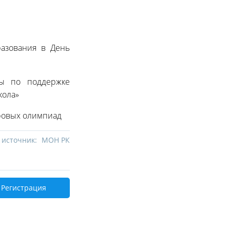
азования в День
ы по поддержке
кола»
ровых олимпиад
 источник:
МОН РК
Регистрация