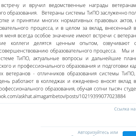
 встречу и вручил ведомственные награды ветеранам
го образования. Ветераны системы ТиПО заслуженно пол
ботке и принятии многих нормативных правовых актов,
овательного процесса, и в целом за вклад, внесенный 
я меня всегда особое значение имеют встречи с ветеран
ршие коллеги делятся ценным опытом, озвучивают 
совершенствованию образовательного процесса. Мы и 
истеме ТиПО, актуальные вопросы и дальнейшие пла
еского и профессионального образования и подготовки к
их ветеранов - отличников образования системы ТиПО, 
день работают в колледжах и ежедневно вносят вклад 
рофессионального образования, обучая сотни тысяч сту
book.com/askhat.aimagambetov/posts/10219399077023884
Ссылка на
Авторизуйтесь или