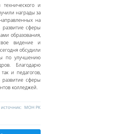
 технического и
учили награды за
 направленных на
в развитие сферы
ами образования,
свое видение и
сегодня обсудили
ны по улучшению
адров. Благодарю
так и педагогов,
в развитие сферы
дентов колледжей.
 источник:
МОН РК