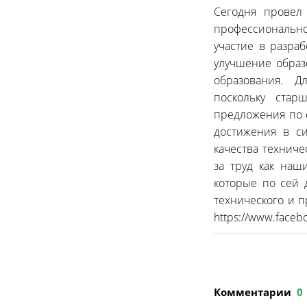
Сегодня провел
профессионально
участие в разра
улучшение образ
образования. Дл
поскольку ста
предложения по 
достижения в с
качества технич
за труд как наш
которые по сей 
технического и п
https://www.face
Комментарии
0