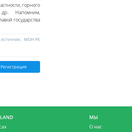
астности, горного
 и др. Напомним,
лавой государства
 источник:
МОН РК
Регистрация
MLAND
МЫ
сах
О нас