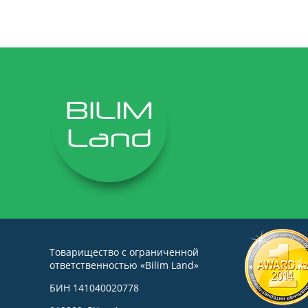
Товарищество с ограниченной
ответственностью «Bilim Land»
БИН 141040020778