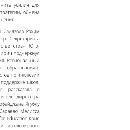
нить усилия для
тратегий, обмена
ещения.
н Саидзода Рахим
ор Секретариата
стве стран Юго-
Пирич подчеркнул
ия. Региональный
го образования в
стов по инклюзии
 поддержке школ.
с рассказала о
титель директора
рбайджана Ягублу
Сараево Мелисса
or Education Крис
ки инклюзивного