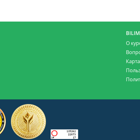
BILI
О кур
Вопр
Карта
Поль
Поли