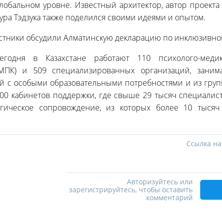
лобальном уровне. Известный архитектор, автор проекта д
кура Тэдзука также поделился своими идеями и опытом.
астники обсудили Алматинскую декларацию по инклюзивно
егодня в Казахстане работают 110 психолого-медико
ПМПК) и 509 специализированных организаций, зани
й с особыми образовательными потребностями и из групп
000 кабинетов поддержки, где свыше 29 тысяч специалис
гогическое сопровождение, из которых более 10 тыся
Ссылка на
Авторизуйтесь или
зарегистрируйтесь, чтобы оставить
комментарий