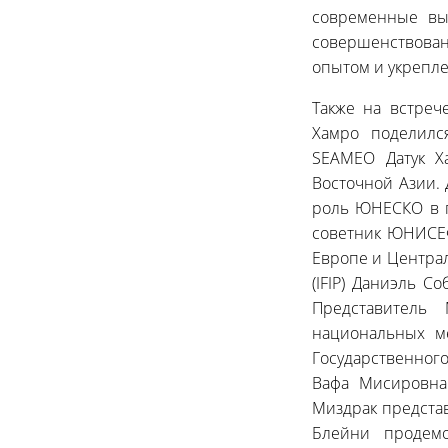
современные вы
совершенствован
опытом и укрепл
Также на встреч
Хамро поделилс
SEAMEO Датук Х
Восточной Азии.
роль ЮНЕСКО в п
советник ЮНИСЕФ
Европе и Центра
(IFIP) Даниэль 
Представитель
национальных ме
Государственног
Вафа Мисировна
Миздрак представ
Блейни продемо