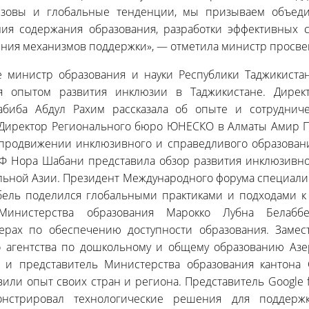
зовы и глобальные тенденции, мы призываем объеди
ия содержания образования, разработки эффективных с
ения механизмов поддержки», — отметила министр просв
е министр образования и науки Республики Таджикиста
я опытом развития инклюзии в Таджикистане. Директ
абиба Абдул Рахим рассказала об опыте и сотрудниче
 Директор Регионального бюро ЮНЕСКО в Алматы Амир 
родвижении инклюзивного и справедливого образован
 Нора Шабани представила обзор развития инклюзивно
льной Азии. Президент Международного форума специали
Собель поделился глобальными практиками и подходами к
 Министерства образования Марокко Лубна Белаббе
рах по обеспечению доступности образования. Замес
о агентства по дошкольному и общему образованию Азе
 и представитель Министерства образования кантона 
или опыт своих стран и региона. Представитель Google f
нстрировал технологические решения для поддерж