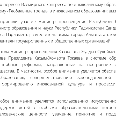
ах первого Всемирного конгресса по инклюзивному образ
тему «Глобальные тренды в инклюзивном образовании: вы
приняли участие министр просвещения Республики К
истр образования и науки Республики Таджикистан Саид
са Парламента, заместитель акима города Алматы, а так
авители государственных и общественных организаций.
 стола министр просвещения Казахстана Жулдыз Сулеймен
иве Президента Касым-Жомарта Токаева в системе обр
асштабные реформы, направленные на построение с
щества. В частности, особое внимание уделяется обесп
образования, совершенствованию законодательной
, формированию инклюзивной культуры и професси
собое внимание уделяется использованию искусственн
ддержке детей с особыми образовательными потреб
ловеческие ценности: уважение, принятие и подде