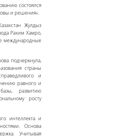
ованию состоялся
зовы и решения».
азахстан Жулдыз
зода Рахим Хамро,
же международные
ова подчеркнула,
азования страны
праведливого и
ечению равного и
 базы, развитию
ональному росту
ого интеллекта и
ностями. Основа
ржка. Учитывая