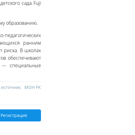
етского сада Fuji
му образованию.
-педагогических
мающихся ранним
 риска. В школах
тов обеспечивают
ч — специальные
 источник:
МОН РК
Регистрация