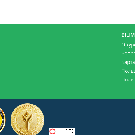
BILI
О кур
Вопр
Карта
Поль
Поли