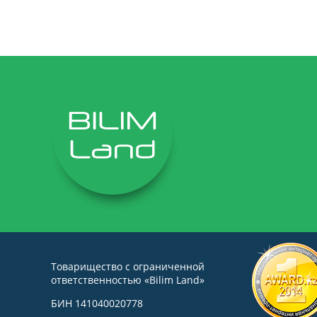
Товарищество с ограниченной
ответственностью «Bilim Land»
БИН 141040020778