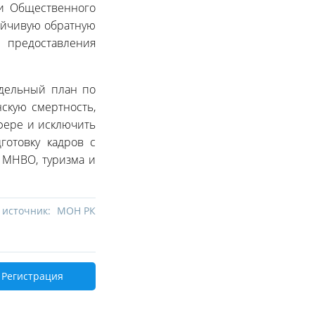
ми Общественного
тойчивую обратную
 предоставления
тдельный план по
скую смертность,
фере и исключить
готовку кадров с
 МНВО, туризма и
 источник:
МОН РК
Регистрация