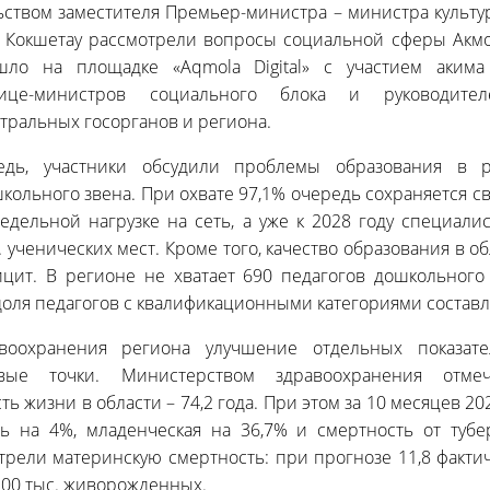
ьством заместителя Премьер-министра – министра культ
 Кокшетау рассмотрели вопросы социальной сферы Акмо
ло на площадке «Aqmola Digital» с участием акима
вице-министров социального блока и руководите
тральных госорганов и региона.
дь, участники обсудили проблемы образования в р
кольного звена. При охвате 97,1% очередь сохраняется св
едельной нагрузке на сеть, а уже к 2028 году специал
. ученических мест. Кроме того, качество образования в о
цит. В регионе не хватает 690 педагогов дошкольного 
доля педагогов с квалификационными категориями составл
воохранения региона улучшение отдельных показат
вые точки. Министерством здравоохранения отмеч
ь жизни в области – 74,2 года. При этом за 10 месяцев 20
ь на 4%, младенческая на 36,7% и смертность от тубер
рели материнскую смертность: при прогнозе 11,8 факти
 100 тыс. живорожденных.