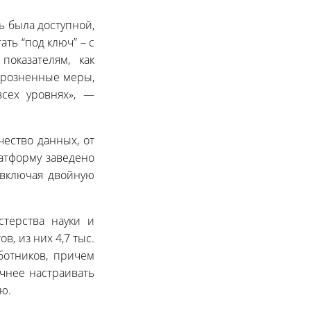
ь была доступной,
ть “под ключ” – с
оказателям, как
азрозненные меры,
всех уровнях», —
ество данных, от
атформу заведено
 включая двойную
стерства науки и
в, из них 4,7 тыс.
аботников, причем
очнее настраивать
ю.