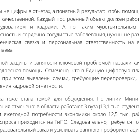
 не цифры в отчетах, а понятный результат: чтобы помощ
качественной. Каждый построенный объект должен работа
рудованием и кадрами. А по таким чувствительным п
тность и сердечно-сосудистые заболевания, нужны не р
енческая связка и персональная ответственность на 
лаева.
ной защиты и занятости ключевой проблемой назвали кач
 адресная помощь. Отмечено, что в Единую цифровую пл
, при этом выявлены случаи, требующие перепроверки,
жения кадровой отчетности.
ка тоже стала темой для обсуждения. По линии Мини
ия отмечено: в области работают 3 вуза (13,1 тыс. студенто
ри ежегодной потребности экономики около 12,5 тыс. р
проса приходится на ТиПО. Следовательно, требуется т
разовательный заказ и усиливать раннюю профориентаци