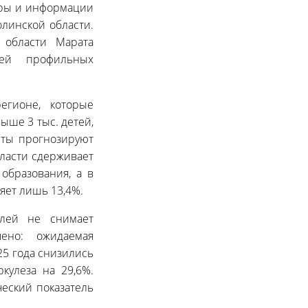
уры и информации
линской области.
 области Марата
лей профильных
егионе, которые
ыше 3 тыс. детей,
исты прогнозируют
бласти сдерживает
образования, а в
яет лишь 13,4%.
елей не снимает
ено: ожидаемая
25 года снизились
кулеза на 29,6%.
ческий показатель