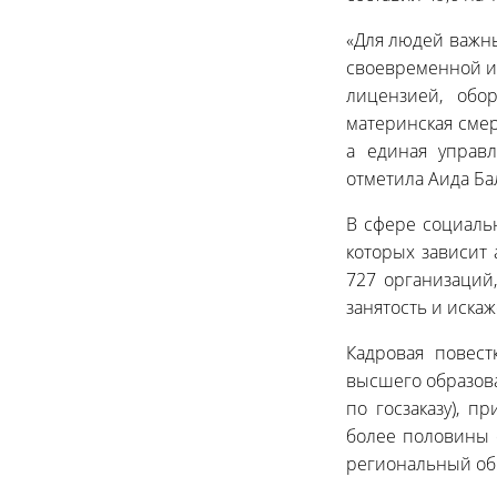
«Для людей важны
своевременной и 
лицензией, обо
материнская смер
а единая управл
отметила Аида Ба
В сфере социаль
которых зависит
727 организаций
занятость и иска
Кадровая повест
высшего образован
по госзаказу), п
более половины с
региональный об