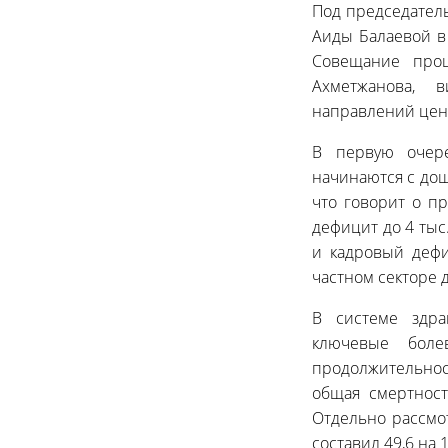
Под председател
Аиды Балаевой в
Совещание прош
Ахметжанова, 
направлений цен
В первую очере
начинаются с дош
что говорит о пр
дефицит до 4 тыс
и кадровый дефи
частном секторе 
В системе здра
ключевые боле
продолжительност
общая смертност
Отдельно рассмот
составил 49,6 на