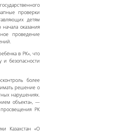
государственного
запные проверки
тавляющих детям
 начала оказания
вное проведение
ений.
ебёнка в РК», что
у и безопасности
сконтроль более
нимать решение о
тных нарушениях.
нием объекта», —
 просвещения РК
ики Казахстан «О