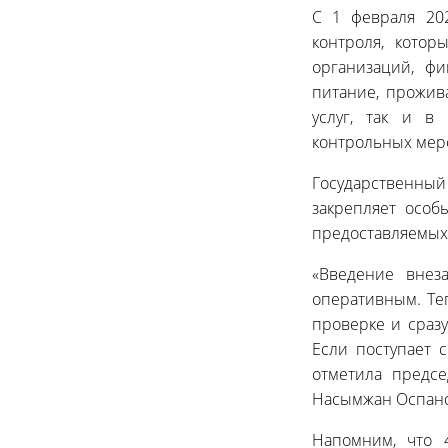
С 1 февраля 202
контроля, кото
организаций, ф
питание, прожив
услуг, так и в
контрольных мер
Государственный 
закрепляет особ
предоставляемых 
«Введение внез
оперативным. Те
проверке и сраз
Если поступает 
отметила предс
Насымжан Оспано
Напомним, что 4