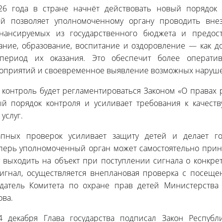
6 года в стране начнёт действовать новый порядок 
рый позволяет уполномоченному органу проводить вне
инансируемых из государственного бюджета и предос
ание, образование, воспитание и оздоровление — как до
 период их оказания. Это обеспечит более операти
оприятий и своевременное выявление возможных наруш
контроль будет регламентироваться Законом «О правах р
ый порядок контроля и усиливает требования к качеств
услуг.
апных проверок усиливает защиту детей и делает го
перь уполномоченный орган может самостоятельно при
у выходить на объект при поступлении сигнала о конкре
сигнал, осуществляется внеплановая проверка с посеще
едатель Комитета по охране прав детей Министерства
ва.
 декабря Глава государства подписал Закон Республ