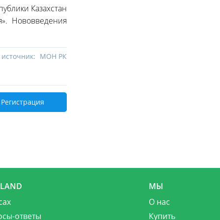
публики Казахстан
я». Нововведения
 источник:
МОН РК
Регистрация
MLAND
МЫ
сах
О нас
осы-ответы
Купить