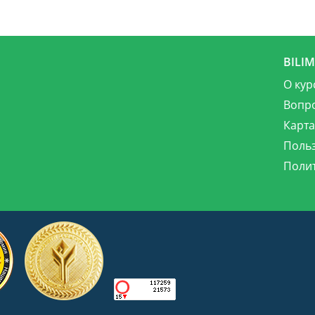
BILI
О кур
Вопр
Карта
Поль
Поли