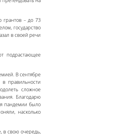
и претендовать на
 грантов – до 73
елом, государство
азал в своей речи
вают подрастающее
мией. В сентябре
й в правильности
одолеть сложное
вания. Благодарю
емя пандемии было
оняли, насколько
, в свою очередь,