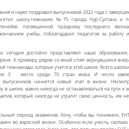
ния и науки поздравил выпускников 2022 года с заверше
осетил школу-гимназию №75 города Нур-Султана и п
линейке, посвященной празднику последнего звонк
кончанием учебы, поблагодарил педагогов за работу 
и сегодня достойно представляют наше образование,
рене. К примеру, рядом со мной стоят вернувшиеся вчер
й гимназиады, которые учатся в этой школе. Всего школь
яли 3 место среди 70 стран мира. И число завое
У выпускников начнется новый этап в жизни. Несмот
бу в школе, важно никогда не останавливаться на пути к з
 актив, который никогда не утратит свою ценность, им н
льный период экзаменов. Хочу, чтобы вы понимали, ЕНТ 
замен во взрослой жизни. Особенно если учесть, скольк