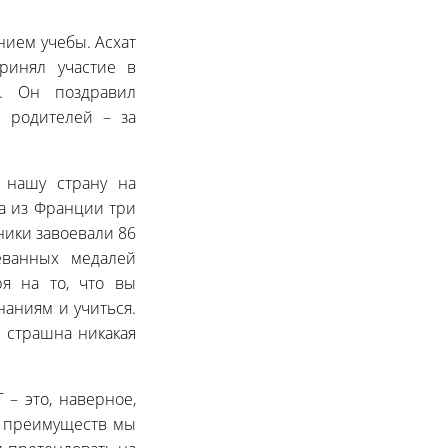
нием учебы. Асхат
ринял участие в
а. Он поздравил
и родителей – за
 нашу страну на
а из Франции три
ники завоевали 86
ванных медалей
ря на то, что вы
наниям и учиться.
е страшна никакая
– это, наверное,
о преимуществ мы