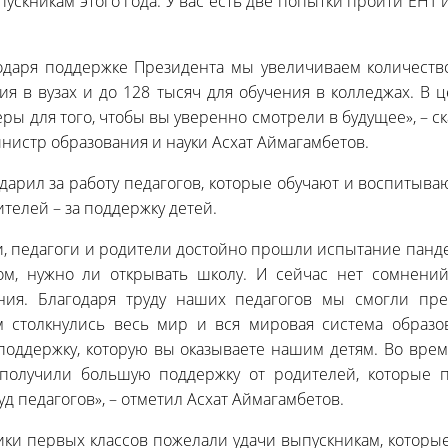
ускникам этого года. У вас есть две попытки пройти ЕНТ 
годаря поддержке Президента мы увеличиваем количество
ия в вузах и до 128 тысяч для обучения в колледжах. В ц
ры для того, чтобы вы уверенно смотрели в будущее», – ск
нистр образования и науки Асхат Аймагамбетов.
дарил за работу педагогов, которые обучают и воспиты
ителей – за поддержку детей.
, педагоги и родители достойно прошли испытание панде
м, нужно ли открывать школу. И сейчас нет сомнени
ния. Благодаря труду наших педагогов мы смогли пре
м столкнулись весь мир и вся мировая система образо
 поддержку, которую вы оказываете нашим детям. Во вр
получили большую поддержку от родителей, которые п
д педагогов», – отметил Асхат Аймагамбетов.
ики первых классов пожелали удачи выпускникам, которые