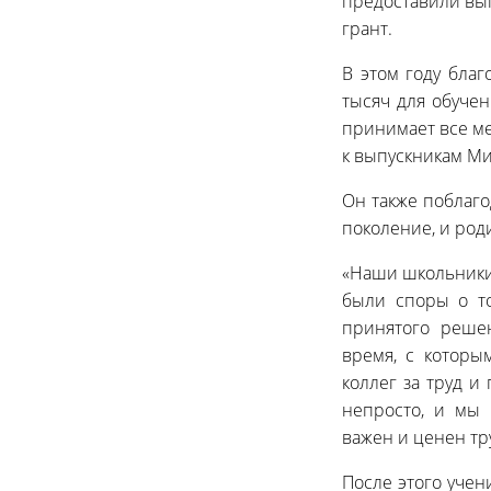
предоставили вып
грант.
В этом году бла
тысяч для обучен
принимает все ме
к выпускникам Ми
Он также поблаго
поколение, и род
«Наши школьники
были споры о то
принятого реше
время, с которы
коллег за труд и
непросто, и мы 
важен и ценен тру
После этого учен