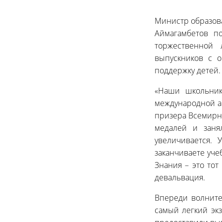
Министр образова
Аймагамбетов п
торжественной 
выпускников с о
поддержку детей.
«Наши школьник
международной а
призера Всемирно
медалей и зан
увеличивается. 
заканчиваете уче
Знания – это тот
девальвация.
Впереди волните
самый легкий эк