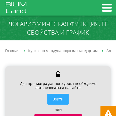
ЛОГАРИФМИЧЕСКАЯ ФУНКЦИЯ, ЕЕ
СВОЙСТВА И ГРАФИК
Главная
Курсы по международным стандартам
Алге
Для просмотра данного урока необходимо
авторизоваться на сайте
Войти
или