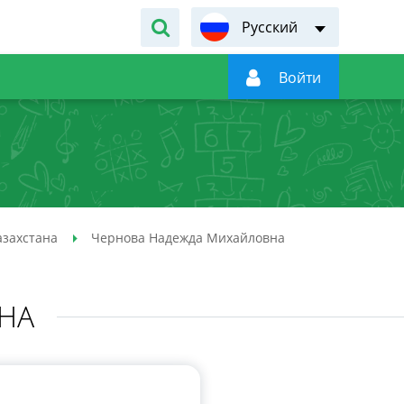
Русский

Войти
азахстана
Чернова Надежда Михайловна
НА