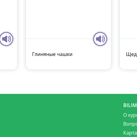
Глиняные чашки
Щедр
BILI
О кур
Вопр
Карта