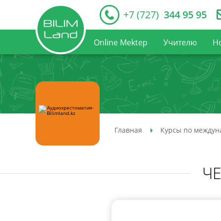
+7 (727)
344 95 95
Online Mektep
Учителю
Н
Главная
Курсы по междун
Ч