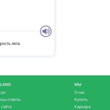
ость лета
MLAND
МЫ
сах
О нас
осы-ответы
Купить
 сайта
Карьера