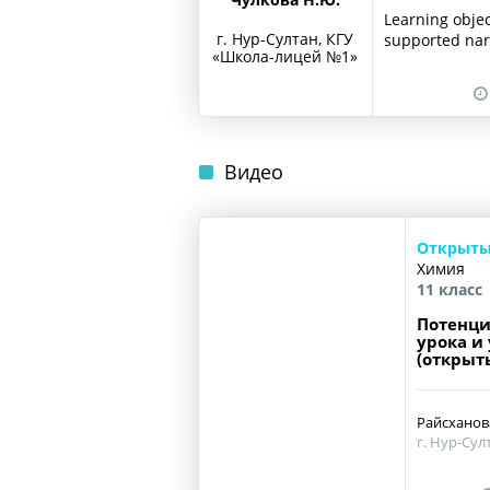
Learning obje
г. Нур-Султан, КГУ
supported narr
«Школа-лицей №1»
Видео
Открыты
Химия
11 класс
Потенци
урока и
(открыт
Райсханова
г. Нур-Су