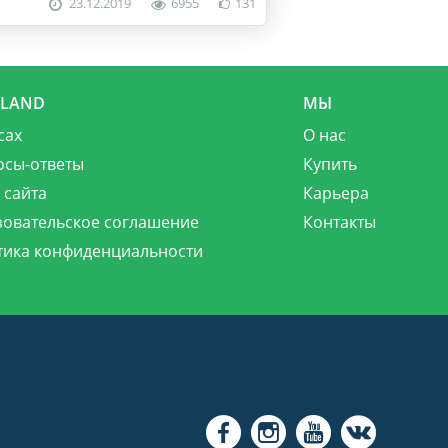
23.12.2019
6955
131
MLAND
МЫ
сах
О нас
осы-ответы
Купить
 сайта
Карьера
зовательское соглашение
Контакты
тика конфиденциальности