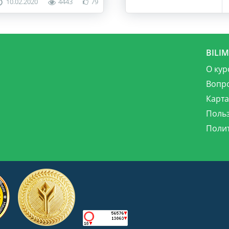
10.02.2020
4443
79
BILI
О кур
Вопр
Карта
Поль
Поли