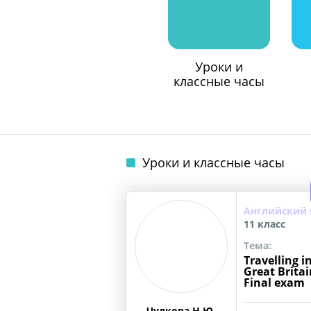
Уроки и
классные часы
Уроки и классные часы
Английский 
11 класс
Тема:
Travelling 
Great Brita
Final exam
Чулкова Н.Ю.