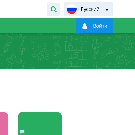
Русский

Войти