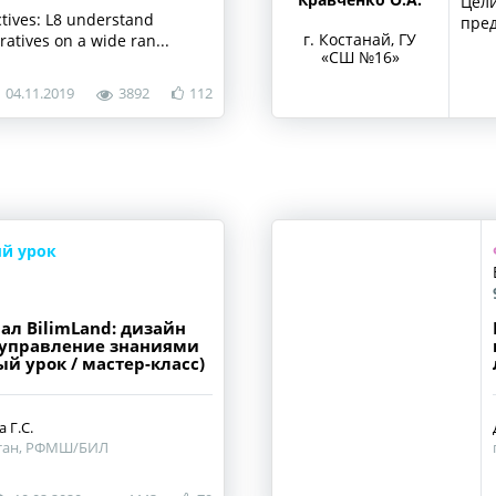
Цели
ctives: L8 understand
пред
г. Костанай, ГУ
atives on a wide ran...
«СШ №16»
04.11.2019
3892
112
й урок
ал BilimLand: дизайн
 управление знаниями
ый урок / мастер-класс)
 Г.С.
лтан, РФМШ/БИЛ