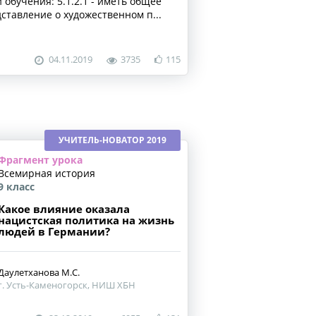
 обучения: 5.1.2.1 - иметь общее
ставление о художественном п...
04.11.2019
3735
115
УЧИТЕЛЬ-НОВАТОР 2019
Фрагмент урока
Всемирная история
9 класс
Какое влияние оказала
нацистская политика на жизнь
людей в Германии?
Даулетханова М.С.
г. Усть-Каменогорск, НИШ ХБН