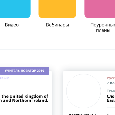
Видео
Вебинары
Поурочны
планы
УЧИТЕЛЬ-НОВАТОР 2019
язык
Русс
7 кл
Тема
in the United Kingdom of
Сло
in and Northern Ireland.
бал
Кравченко О.А.