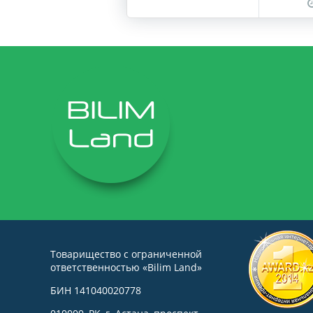
Товарищество с ограниченной
ответственностью «Bilim Land»
БИН 141040020778