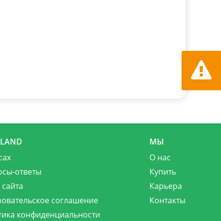
Сообщит
MLAND
МЫ
сах
О нас
осы-ответы
Купить
 сайта
Карьера
зовательское соглашение
Контакты
тика конфиденциальности