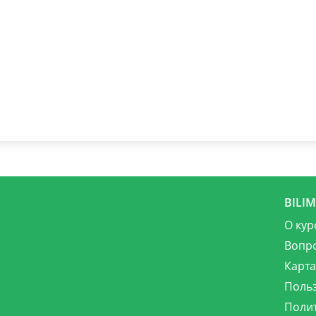
BILI
О кур
Вопр
Карта
Поль
Поли