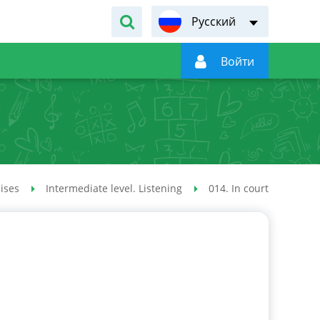
Русский

Войти
cises
Intermediate level. Listening
014. In court