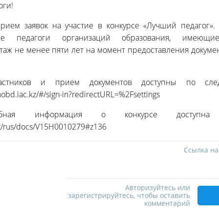
оги!
прием заявок на участие в конкурсе «Лучший педагог». 
ие педагоги организаций образования, имеющ
таж не менее пяти лет на момент предоставления докумен
частников и прием документов доступны по сле
-nobd.iac.kz/#/sign-in?redirectURL=%2Fsettings
обная информация о конкурсе доступна
n.kz/rus/docs/V15H0010279#z136
Ссылка на
Авторизуйтесь или
зарегистрируйтесь, чтобы оставить
комментарий