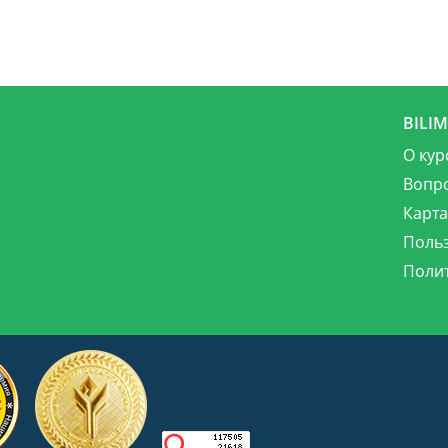
BILI
О кур
Вопр
Карта
Поль
Поли