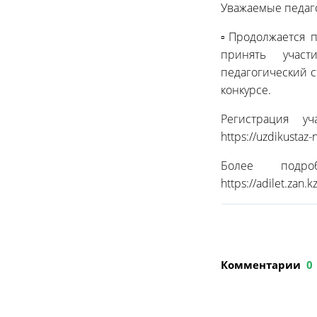
Уважаемые педаг
▫️Продолжается 
принять участ
педагогический с
конкурсе.
Регистрация у
https://uzdikustaz
Более подр
https://adilet.za
Комментарии
0