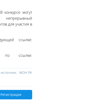
В конкурсе могут
ие непрерывный
тов для участия в
дующей ссылке:
 по ссылке:
 источник:
МОН РК
Регистрация