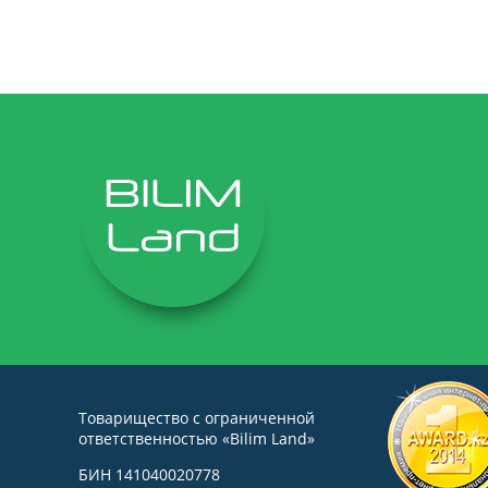
Товарищество с ограниченной
ответственностью «Bilim Land»
БИН 141040020778