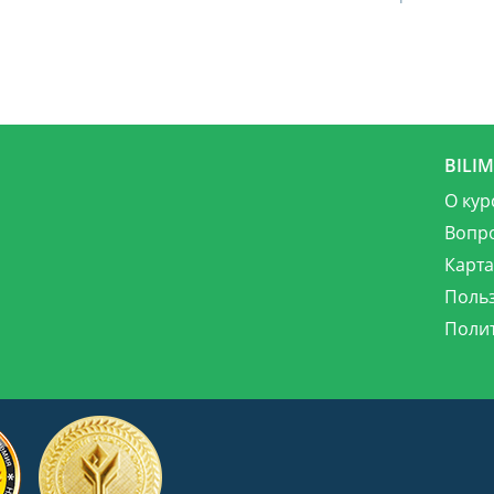
BILI
О кур
Вопр
Карта
Поль
Поли