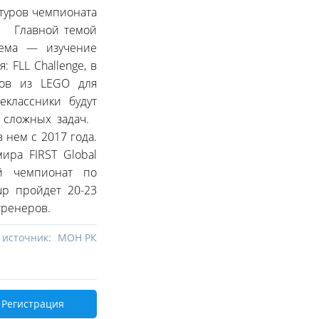
туров чемпионата
в. Главной темой
лема — изучение
FLL Challenge, в
тов из LEGO для
еклассники будут
е сложных задач.
в нем с 2017 года.
ира FIRST Global
ий чемпионат по
up пройдет 20-23
тренеров.
 источник:
МОН РК
Регистрация