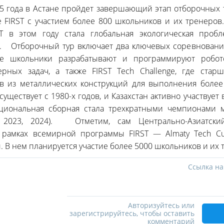
25 года в Астане пройдет завершающий этап отборочных 
е FIRSТ с участием более 800 школьников и их тренеро
ST в этом году стала глобальная экологическая проб
. Отборочный тур включает два ключевых соревнования: 
е школьники разрабатывают и программируют робо
ных задач, а также FIRST Tech Challenge, где старш
ов из металлических конструкций для выполнения боле
уществует с 1980-х годов, и Казахстан активно участвует 
циональная сборная стала трехкратными чемпионами м
2, 2023, 2024). Отметим, сам Центрально-Азиатск
 рамках всемирной программы FIRST — Almaty Tech C
. В нем планируется участие более 5000 школьников и их 
Ссылка на
Авторизуйтесь или
зарегистрируйтесь, чтобы оставить
комментарий